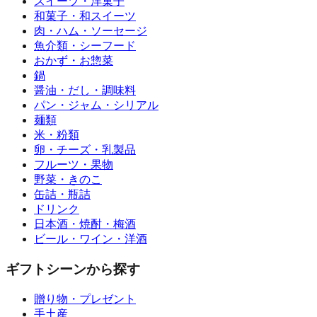
スイーツ・洋菓子
和菓子・和スイーツ
肉・ハム・ソーセージ
魚介類・シーフード
おかず・お惣菜
鍋
醤油・だし・調味料
パン・ジャム・シリアル
麺類
米・粉類
卵・チーズ・乳製品
フルーツ・果物
野菜・きのこ
缶詰・瓶詰
ドリンク
日本酒・焼酎・梅酒
ビール・ワイン・洋酒
ギフトシーンから探す
贈り物・プレゼント
手土産