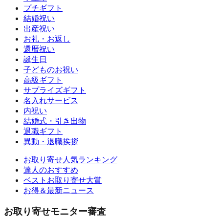
プチギフト
結婚祝い
出産祝い
お礼・お返し
還暦祝い
誕生日
子どものお祝い
高級ギフト
サプライズギフト
名入れサービス
内祝い
結婚式・引き出物
退職ギフト
異動・退職挨拶
お取り寄せ人気ランキング
達人のおすすめ
ベストお取り寄せ大賞
お得＆最新ニュース
お取り寄せモニター審査