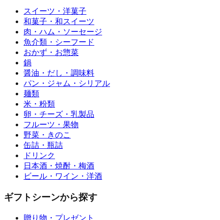
スイーツ・洋菓子
和菓子・和スイーツ
肉・ハム・ソーセージ
魚介類・シーフード
おかず・お惣菜
鍋
醤油・だし・調味料
パン・ジャム・シリアル
麺類
米・粉類
卵・チーズ・乳製品
フルーツ・果物
野菜・きのこ
缶詰・瓶詰
ドリンク
日本酒・焼酎・梅酒
ビール・ワイン・洋酒
ギフトシーンから探す
贈り物・プレゼント