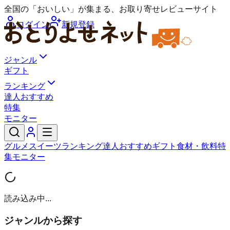
全国の「おいしい」が集まる、お取り寄せレビューサイト
ログイン
新規登録
ジャンル
ギフト
ランキング
達人おすすめ
特集
モニター
グルメ
スイーツ
ランキング
達人おすすめ
ギフト
食材・飲料
特
集
モニター
読み込み中...
ジャンルから探す