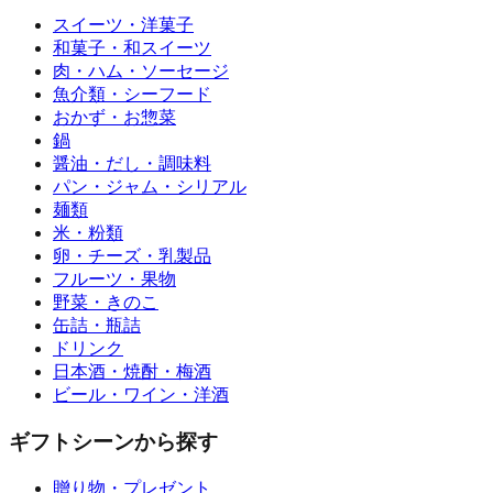
スイーツ・洋菓子
和菓子・和スイーツ
肉・ハム・ソーセージ
魚介類・シーフード
おかず・お惣菜
鍋
醤油・だし・調味料
パン・ジャム・シリアル
麺類
米・粉類
卵・チーズ・乳製品
フルーツ・果物
野菜・きのこ
缶詰・瓶詰
ドリンク
日本酒・焼酎・梅酒
ビール・ワイン・洋酒
ギフトシーンから探す
贈り物・プレゼント