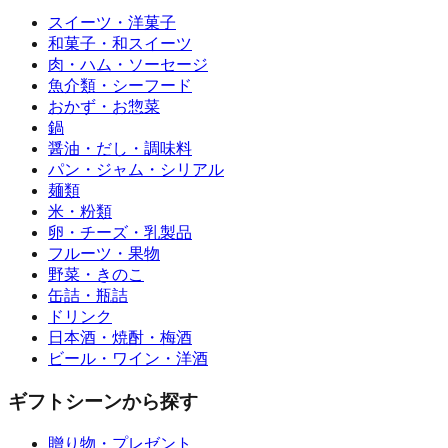
スイーツ・洋菓子
和菓子・和スイーツ
肉・ハム・ソーセージ
魚介類・シーフード
おかず・お惣菜
鍋
醤油・だし・調味料
パン・ジャム・シリアル
麺類
米・粉類
卵・チーズ・乳製品
フルーツ・果物
野菜・きのこ
缶詰・瓶詰
ドリンク
日本酒・焼酎・梅酒
ビール・ワイン・洋酒
ギフトシーンから探す
贈り物・プレゼント