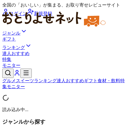
全国の「おいしい」が集まる、お取り寄せレビューサイト
ログイン
新規登録
ジャンル
ギフト
ランキング
達人おすすめ
特集
モニター
グルメ
スイーツ
ランキング
達人おすすめ
ギフト
食材・飲料
特
集
モニター
読み込み中...
ジャンルから探す