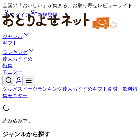
全国の「おいしい」が集まる、お取り寄せレビューサイト
ログイン
新規登録
ジャンル
ギフト
ランキング
達人おすすめ
特集
モニター
グルメ
スイーツ
ランキング
達人おすすめ
ギフト
食材・飲料
特
集
モニター
読み込み中...
ジャンルから探す