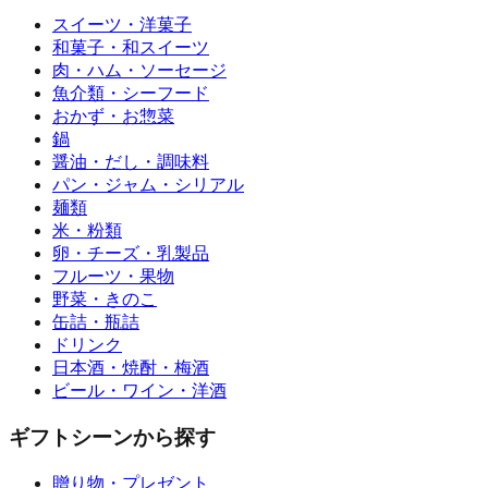
スイーツ・洋菓子
和菓子・和スイーツ
肉・ハム・ソーセージ
魚介類・シーフード
おかず・お惣菜
鍋
醤油・だし・調味料
パン・ジャム・シリアル
麺類
米・粉類
卵・チーズ・乳製品
フルーツ・果物
野菜・きのこ
缶詰・瓶詰
ドリンク
日本酒・焼酎・梅酒
ビール・ワイン・洋酒
ギフトシーンから探す
贈り物・プレゼント