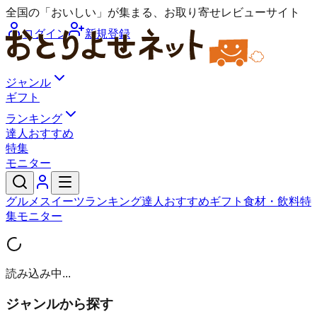
全国の「おいしい」が集まる、お取り寄せレビューサイト
ログイン
新規登録
ジャンル
ギフト
ランキング
達人おすすめ
特集
モニター
グルメ
スイーツ
ランキング
達人おすすめ
ギフト
食材・飲料
特
集
モニター
読み込み中...
ジャンルから探す