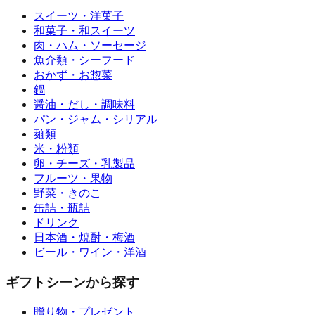
スイーツ・洋菓子
和菓子・和スイーツ
肉・ハム・ソーセージ
魚介類・シーフード
おかず・お惣菜
鍋
醤油・だし・調味料
パン・ジャム・シリアル
麺類
米・粉類
卵・チーズ・乳製品
フルーツ・果物
野菜・きのこ
缶詰・瓶詰
ドリンク
日本酒・焼酎・梅酒
ビール・ワイン・洋酒
ギフトシーンから探す
贈り物・プレゼント