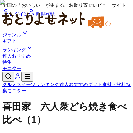
全国の「おいしい」が集まる、お取り寄せレビューサイト
ログイン
新規登録
ジャンル
ギフト
ランキング
達人おすすめ
特集
モニター
グルメ
スイーツ
ランキング
達人おすすめ
ギフト
食材・飲料
特
集
モニター
喜田家 六人衆
どら焼き食べ
比べ（1）