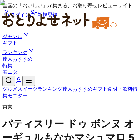
全国の「おいしい」が集まる、お取り寄せレビューサイト
ログイン
新規登録
ジャンル
ギフト
ランキング
達人おすすめ
特集
モニター
グルメ
スイーツ
ランキング
達人おすすめ
ギフト
食材・飲料
特
集
モニター
東京
パティスリー ドゥ ボンヌ オ
ーギュル
もなかマシュマロ 5