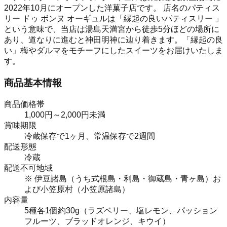
2022年10月にオープンした洋菓子店です。 店名のパティス
リー ドゥ ボンヌ オーギュルは「縁起の良いパティスリー 」
という意味で、当店は湯島天満宮から徒歩5分ほどの場所に
あり、道なりに進むと神田明神に辿り着きます。「縁起の良
い」梅やダルマをモチーフにしたスイーツをお届けいたしま
す。
商品基本情報
商品価格帯
1,000円～2,000円未満
賞味期限
冷蔵保存で1ヶ月、常温保存で2週間
配送形態
冷蔵
配送不可地域
※ 伊豆諸島（うち式根島・利島・御蔵島・青ヶ島）お
よび小笠原村（小笠原諸島）
内容量
5種各1個約30g（ラズベリー、塩レモン、パッション
フルーツ、ブラッドオレンジ、キウイ）