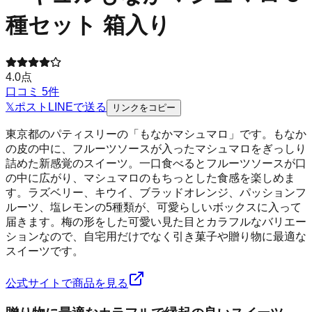
種セット 箱入り
4.0
点
口コミ
5
件
𝕏
ポスト
LINE
で送る
リンクをコピー
東京都のパティスリーの「もなかマシュマロ」です。もなか
の皮の中に、フルーツソースが入ったマシュマロをぎっしり
詰めた新感覚のスイーツ。一口食べるとフルーツソースが口
の中に広がり、マシュマロのもちっとした食感を楽しめま
す。ラズベリー、キウイ、ブラッドオレンジ、パッションフ
ルーツ、塩レモンの5種類が、可愛らしいボックスに入って
届きます。梅の形をした可愛い見た目とカラフルなバリエー
ションなので、自宅用だけでなく引き菓子や贈り物に最適な
スイーツです。
公式サイトで商品を見る