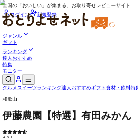
全国の「おいしい」が集まる、お取り寄せレビューサイト
ログイン
新規登録
ジャンル
ギフト
ランキング
達人おすすめ
特集
モニター
グルメ
スイーツ
ランキング
達人おすすめ
ギフト
食材・飲料
特
和歌山
伊藤農園
【特選】有田みかん 