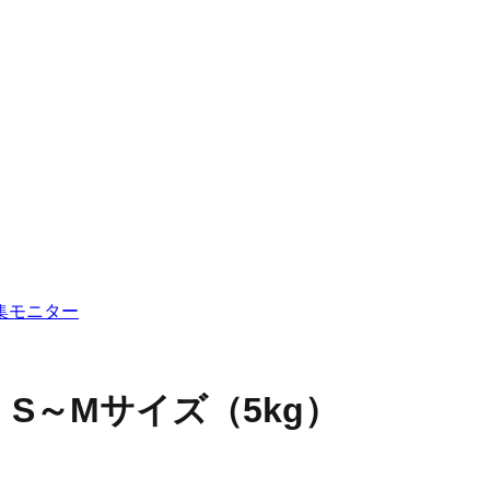
集
モニター
S～Mサイズ（5kg）