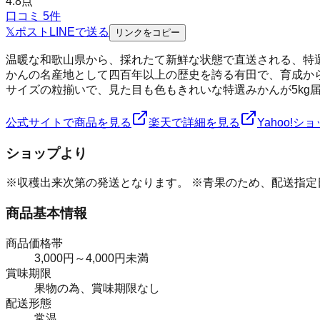
4.8
点
口コミ
5
件
𝕏
ポスト
LINE
で送る
リンクをコピー
温暖な和歌山県から、採れたて新鮮な状態で直送される、特
かんの名産地として四百年以上の歴史を誇る有田で、育成か
サイズの粒揃いで、見た目も色もきれいな特選みかんが5kg
公式サイトで商品を見る
楽天で詳細を見る
Yahoo!
ショップより
※収穫出来次第の発送となります。 ※青果のため、配送指
商品基本情報
商品価格帯
3,000円～4,000円未満
賞味期限
果物の為、賞味期限なし
配送形態
常温