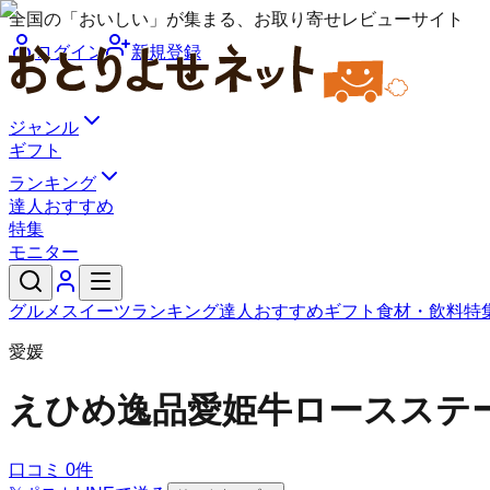
全国の「おいしい」が集まる、お取り寄せレビューサイト
ログイン
新規登録
ジャンル
ギフト
ランキング
達人おすすめ
特集
モニター
グルメ
スイーツ
ランキング
達人おすすめ
ギフト
食材・飲料
特
愛媛
えひめ逸品
愛姫牛ロースステー
口コミ
0
件