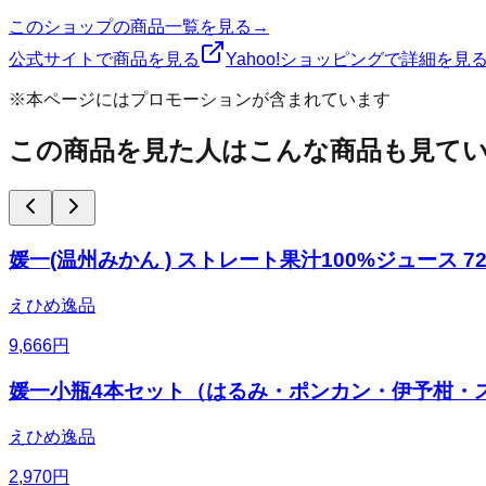
このショップの商品一覧を見る
→
公式サイトで商品を見る
Yahoo!ショッピングで詳細を見
※本ページにはプロモーションが含まれています
この商品を見た人はこんな商品も見て
媛一(温州みかん ) ストレート果汁100%ジュース 72
えひめ逸品
9,666
円
媛一小瓶4本セット（はるみ・ポンカン・伊予柑・スイ
えひめ逸品
2,970
円