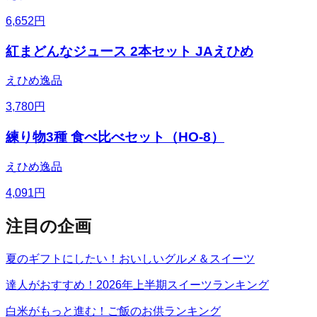
6,652
円
紅まどんなジュース 2本セット JAえひめ
えひめ逸品
3,780
円
練り物3種 食べ比べセット（HO-8）
えひめ逸品
4,091
円
注目の企画
夏のギフトにしたい！おいしいグルメ＆スイーツ
達人がおすすめ！2026年上半期スイーツランキング
白米がもっと進む！ご飯のお供ランキング