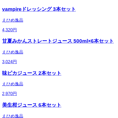
vampireドレッシング 3本セット
えひめ逸品
4,320
円
甘夏みかんストレートジュース 500ml×6本セット
えひめ逸品
3,024
円
味ピカジュース 2本セット
えひめ逸品
2,970
円
美生柑ジュース 6本セット
えひめ逸品