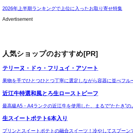
2026年上半期ランキングで上位に入ったお取り寄せ特集
Advertisement
人気ショップのおすすめ
[PR]
テリーヌ・ドゥ・フリュイ・アソート
果物を手でひとつひとつ丁寧に選定しながら容器に並べフル
近江牛特選和風とろ生ローストビーフ
最高級A5・A4ランクの近江牛を使用した、まるで“たたき
生スイートポテト6本入り
プリンとスイートポテトの融合スイーツ！冷やしてスプーン