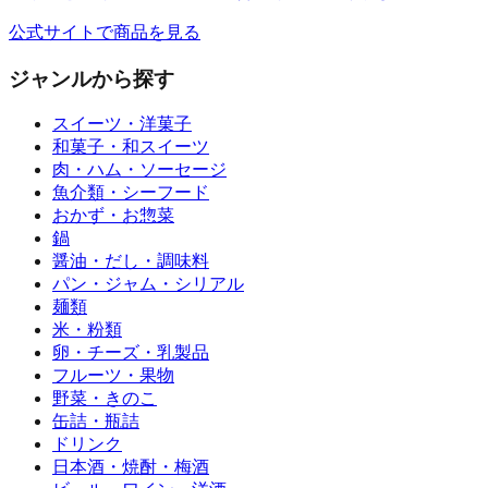
公式サイトで商品を見る
ジャンルから探す
スイーツ・洋菓子
和菓子・和スイーツ
肉・ハム・ソーセージ
魚介類・シーフード
おかず・お惣菜
鍋
醤油・だし・調味料
パン・ジャム・シリアル
麺類
米・粉類
卵・チーズ・乳製品
フルーツ・果物
野菜・きのこ
缶詰・瓶詰
ドリンク
日本酒・焼酎・梅酒