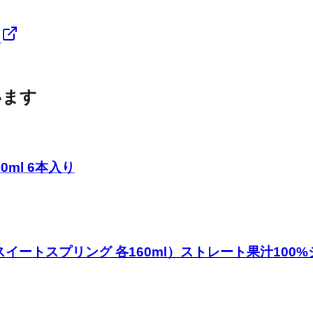
る
います
0ml 6本入り
ートスプリング 各160ml）ストレート果汁100%