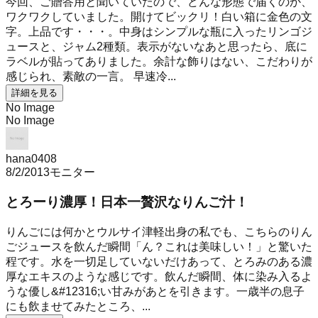
今回、ご贈答用と聞いていたので、どんな形態で届くのか、
ワクワクしていました。開けてビックリ！白い箱に金色の文
字。上品です・・・。中身はシンプルな瓶に入ったリンゴジ
ュースと、ジャム2種類。表示がないなあと思ったら、底に
ラベルが貼ってありました。余計な飾りはない、こだわりが
感じられ、素敵の一言。 早速冷...
詳細を見る
No Image
No Image
hana0408
8/2/2013
モニター
とろーり濃厚！日本一贅沢なりんご汁！
りんごには何かとウルサイ津軽出身の私でも、こちらのりん
ごジュースを飲んだ瞬間「ん？これは美味しい！」と驚いた
程です。水を一切足していないだけあって、とろみのある濃
厚なエキスのような感じです。飲んだ瞬間、体に染み入るよ
うな優し&#12316;い甘みがあとを引きます。一歳半の息子
にも飲ませてみたところ、...