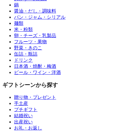
鍋
醤油・だし・調味料
パン・ジャム・シリアル
麺類
米・粉類
卵・チーズ・乳製品
フルーツ・果物
野菜・きのこ
缶詰・瓶詰
ドリンク
日本酒・焼酎・梅酒
ビール・ワイン・洋酒
ギフトシーンから探す
贈り物・プレゼント
手土産
プチギフト
結婚祝い
出産祝い
お礼・お返し