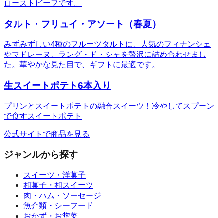
ローストビーフです。
タルト・フリュイ・アソート（春夏）
みずみずしい4種のフルーツタルトに、人気のフィナンシェ
やマドレーヌ、ラング・ド・シャを贅沢に詰め合わせまし
た。華やかな見た目で、ギフトに最適です。
生スイートポテト6本入り
プリンとスイートポテトの融合スイーツ！冷やしてスプーン
で食すスイートポテト
公式サイトで商品を見る
ジャンルから探す
スイーツ・洋菓子
和菓子・和スイーツ
肉・ハム・ソーセージ
魚介類・シーフード
おかず・お惣菜