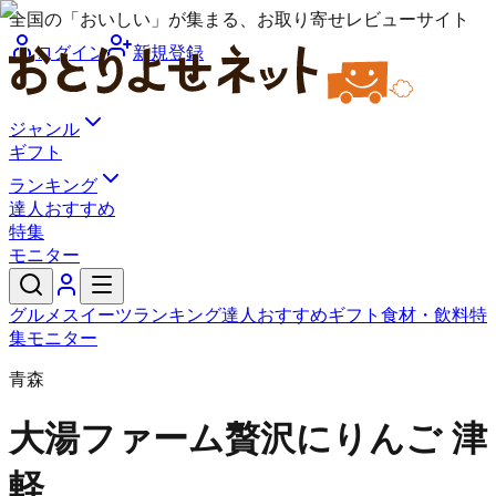
全国の「おいしい」が集まる、お取り寄せレビューサイト
ログイン
新規登録
ジャンル
ギフト
ランキング
達人おすすめ
特集
モニター
グルメ
スイーツ
ランキング
達人おすすめ
ギフト
食材・飲料
特
集
モニター
青森
大湯ファーム
贅沢にりんご 津
軽