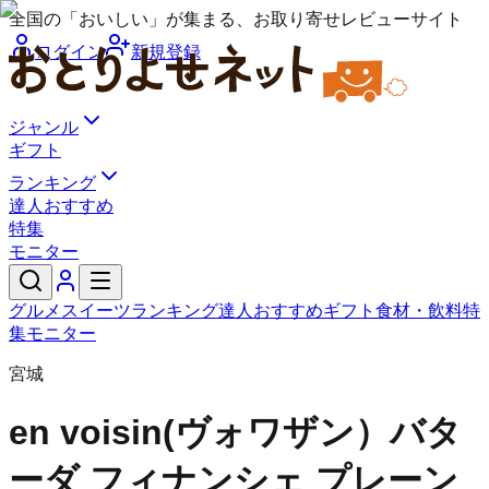
全国の「おいしい」が集まる、お取り寄せレビューサイト
ログイン
新規登録
ジャンル
ギフト
ランキング
達人おすすめ
特集
モニター
グルメ
スイーツ
ランキング
達人おすすめ
ギフト
食材・飲料
特
集
モニター
宮城
en voisin(ヴォワザン）
バタ
ーダ フィナンシェ プレーン