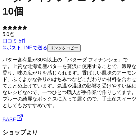
10個
5.0
点
口コミ
5
件
𝕏
ポスト
LINE
で送る
リンクをコピー
バター含有量が30%以上の「バターダ フィナンシェ」で
す。上質な北海道産バターを贅沢に使用することで、濃厚な
香り、味の広がりを感じられます。香ばしい風味のアーモン
ド、ふくよかな香りのはちみつなどこだわりの材料を合わせ
てまとめ上げています。気温や湿度の影響を受けやすい繊細
なレシピなので、一つひとつ職人が手作業で作りしてます。
ブルーの綺麗なボックスに入って届くので、手土産スイーツ
としてもおすすめです。
BASE
ショップより