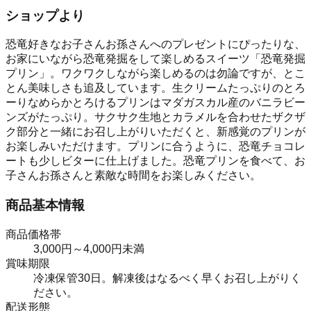
ショップより
恐竜好きなお子さんお孫さんへのプレゼントにぴったりな、
お家にいながら恐竜発掘をして楽しめるスイーツ「恐竜発掘
プリン」。ワクワクしながら楽しめるのは勿論ですが、とこ
とん美味しさも追及しています。生クリームたっぷりのとろ
ーりなめらかとろけるプリンはマダガスカル産のバニラビー
ンズがたっぷり。サクサク生地とカラメルを合わせたザクザ
ク部分と一緒にお召し上がりいただくと、新感覚のプリンが
お楽しみいただけます。プリンに合うように、恐竜チョコレ
ートも少しビターに仕上げました。恐竜プリンを食べて、お
子さんお孫さんと素敵な時間をお楽しみください。
商品基本情報
商品価格帯
3,000円～4,000円未満
賞味期限
冷凍保管30日。解凍後はなるべく早くお召し上がりく
ださい。
配送形態