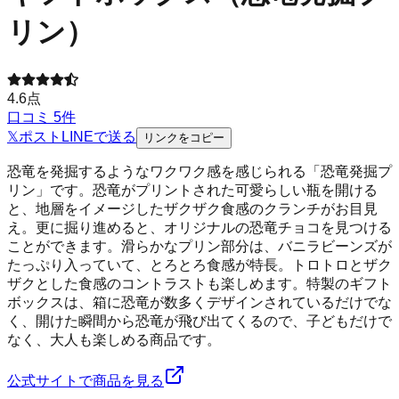
リン）
4.6
点
口コミ
5
件
𝕏
ポスト
LINE
で送る
リンクをコピー
恐竜を発掘するようなワクワク感を感じられる「恐竜発掘プ
リン」です。恐竜がプリントされた可愛らしい瓶を開ける
と、地層をイメージしたザクザク食感のクランチがお目見
え。更に掘り進めると、オリジナルの恐竜チョコを見つける
ことができます。滑らかなプリン部分は、バニラビーンズが
たっぷり入っていて、とろとろ食感が特長。トロトロとザク
ザクとした食感のコントラストも楽しめます。特製のギフト
ボックスは、箱に恐竜が数多くデザインされているだけでな
く、開けた瞬間から恐竜が飛び出てくるので、子どもだけで
なく、大人も楽しめる商品です。
公式サイトで商品を見る