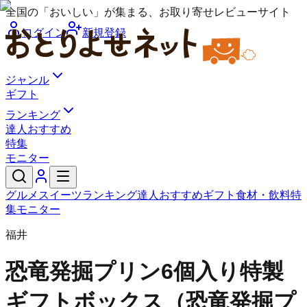
全国の「おいしい」が集まる、お取り寄せレビューサイト
ログイン
新規登録
ジャンル
ギフト
ランキング
達人おすすめ
特集
モニター
グルメ
スイーツ
ランキング
達人おすすめ
ギフト
食材・飲料
特
集
モニター
福井
恐竜発掘プリン
6個入り特製
ギフトボックス（恐竜発掘プ