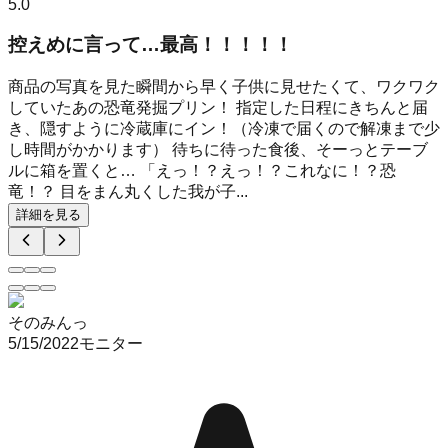
5.0
控えめに言って…最高！！！！！
商品の写真を見た瞬間から早く子供に見せたくて、ワクワク
していたあの恐竜発掘プリン！ 指定した日程にきちんと届
き、隠すように冷蔵庫にイン！（冷凍で届くので解凍まで少
し時間がかかります） 待ちに待った食後、そーっとテーブ
ルに箱を置くと… 「えっ！？えっ！？これなに！？恐
竜！？ 目をまん丸くした我が子...
詳細を見る
そのみんっ
5/15/2022
モニター