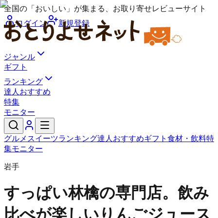
全国の「おいしい」が集まる、お取り寄せレビューサイト
ログイン
新規登録
ジャンル
ギフト
ランキング
達人おすすめ
特集
モニター
グルメ
スイーツ
ランキング
達人おすすめ
ギフト
食材・飲料
特
集
モニター
岩手
すっぱい林檎の専門店。
飲み
比べが楽しいりんごジュース