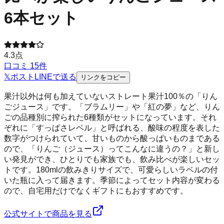
6本セット
4.3
点
口コミ
15
件
𝕏
ポスト
LINE
で送る
リンクをコピー
果汁以外は何も加えていないストレート果汁100％の「りん
ごジュース」です。「ブラムリー」や「紅の夢」など、りん
ごの品種別に搾られた6種類がセットになっています。それ
ぞれに「すっぱさレベル」と呼ばれる、酸味の程度を表した
数字がつけられていて、甘いものから酸っぱいものまである
ので、「りんご（ジュース）ってこんなに違うの？」と新し
い発見ができ、ひとりでも家族でも、飲み比べが楽しいセッ
トです。180mlの飲みきりサイズで、可愛らしいラベルの付
いた瓶に入って届きます。季節によってセット内容が変わる
ので、自宅用だけでなくギフトにもおすすめです。
公式サイトで商品を見る