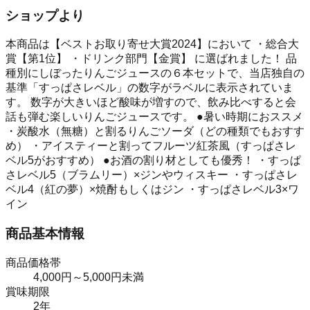
ショップより
本商品は【ベストお取り寄せ大賞2024】において ・総合大
賞【第1位】 ・ドリンク部門【金賞】 に選ばれました！ 品
種別にしぼったりんごジュースの６本セットで、当店独自の
基準「すっぱさレベル」の数字がラベルに表示されていま
す。 数字が大きいほど酸味が増すので、飲み比べすると会
話も弾む楽しいりんごジュースです。 ●暑い時期におススメ
・炭酸水（無糖）と割るりんごソーダ（どの種類でもおすす
め） ・アイスティーと割ってフルーツ紅茶風（すっぱさレ
ベル5がおすすめ） ●お酒の割り材としても優秀！ ・すっぱ
さレベル5（ブラムリー）×ジンやウィスキー ・すっぱさレ
ベル4（紅の夢）×焼酎もしくはジン ・すっぱさレベル3×ワ
イン
商品基本情報
商品価格帯
4,000円～5,000円未満
賞味期限
2年