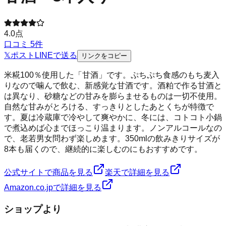
4.0
点
口コミ
5
件
𝕏
ポスト
LINE
で送る
リンクをコピー
米糀100％使用した「甘酒」です。ぷちぷち食感のもち麦入
りなので噛んで飲む、新感覚な甘酒です。酒粕で作る甘酒と
は異なり、砂糖などの甘みを膨らませるものは一切不使用。
自然な甘みがとろける、すっきりとしたあとくちが特徴で
す。夏は冷蔵庫で冷やして爽やかに、冬には、コトコト小鍋
で煮込めば心までほっこり温まります。ノンアルコールなの
で、老若男女問わず楽しめます。350mlの飲みきりサイズが
8本も届くので、継続的に楽しむのにもおすすめです。
公式サイトで商品を見る
楽天で詳細を見る
Amazon.co.jpで詳細を見る
ショップより