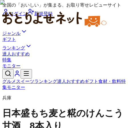
全国の「おいしい」が集まる、お取り寄せレビューサイト
ログイン
新規登録
ジャンル
ギフト
ランキング
達人おすすめ
特集
モニター
グルメ
スイーツ
ランキング
達人おすすめ
ギフト
食材・飲料
特
集
モニター
兵庫
日本盛
もち麦と糀のけんこう
甘酒 8本入り