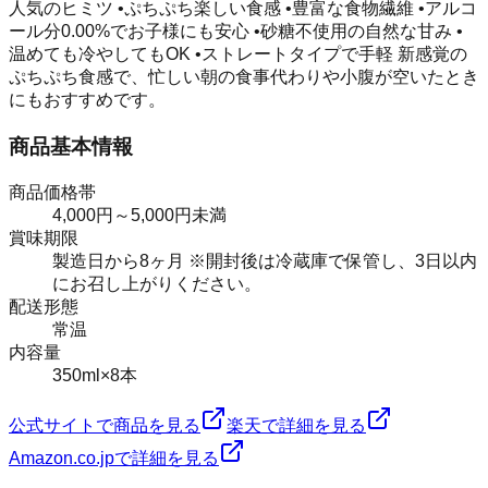
人気のヒミツ •ぷちぷち楽しい食感 •豊富な食物繊維 •アルコ
ール分0.00%でお子様にも安心 •砂糖不使用の自然な甘み •
温めても冷やしてもOK •ストレートタイプで手軽 新感覚の
ぷちぷち食感で、忙しい朝の食事代わりや小腹が空いたとき
にもおすすめです。
商品基本情報
商品価格帯
4,000円～5,000円未満
賞味期限
製造日から8ヶ月 ※開封後は冷蔵庫で保管し、3日以内
にお召し上がりください。
配送形態
常温
内容量
350ml×8本
公式サイトで商品を見る
楽天で詳細を見る
Amazon.co.jpで詳細を見る