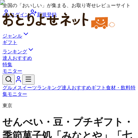
全国の「おいしい」が集まる、お取り寄せレビューサイト
ログイン
新規登録
ジャンル
ギフト
ランキング
達人おすすめ
特集
モニター
グルメ
スイーツ
ランキング
達人おすすめ
ギフト
食材・飲料
特
集
モニター
東京
せんべい・豆・プチギフト・
季節菓子処「みなとや」
「七