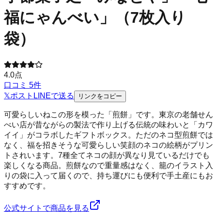
福にゃんべい」（7枚入り
袋）
4.0
点
口コミ
5
件
𝕏
ポスト
LINE
で送る
リンクをコピー
可愛らしいねこの形を模った「煎餅」です。東京の老舗せん
べい店が昔ながらの製法で作り上げる伝統の味わいと「カワ
イイ」がコラボしたギフトボックス。ただのネコ型煎餅では
なく、福を招きそうな可愛らしい笑顔のネコの絵柄がプリン
トされいます。7種全てネコの顔が異なり見ているだけでも
楽しくなる商品。煎餅なので重量感はなく、籠のイラスト入
りの袋に入って届くので、持ち運びにも便利で手土産にもお
すすめです。
公式サイトで商品を見る