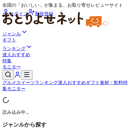
全国の「おいしい」が集まる、お取り寄せレビューサイト
ログイン
新規登録
ジャンル
ギフト
ランキング
達人おすすめ
特集
モニター
グルメ
スイーツ
ランキング
達人おすすめ
ギフト
食材・飲料
特
集
モニター
読み込み中...
ジャンルから探す