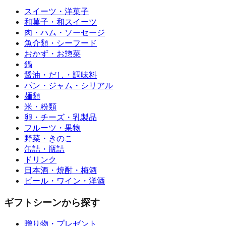
スイーツ・洋菓子
和菓子・和スイーツ
肉・ハム・ソーセージ
魚介類・シーフード
おかず・お惣菜
鍋
醤油・だし・調味料
パン・ジャム・シリアル
麺類
米・粉類
卵・チーズ・乳製品
フルーツ・果物
野菜・きのこ
缶詰・瓶詰
ドリンク
日本酒・焼酎・梅酒
ビール・ワイン・洋酒
ギフトシーンから探す
贈り物・プレゼント