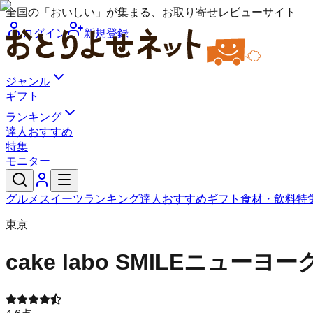
全国の「おいしい」が集まる、お取り寄せレビューサイト
ログイン
新規登録
ジャンル
ギフト
ランキング
達人おすすめ
特集
モニター
グルメ
スイーツ
ランキング
達人おすすめ
ギフト
食材・飲料
特
東京
cake labo SMILE
ニューヨー