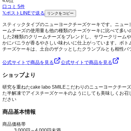
4.6
点
口コミ
5
件
𝕏
ポスト
LINE
で送る
リンクをコピー
スティックタイプのニューヨークチーズケーキです。ニュー
ームチーズの使用量も他の種類のチーズケーキに比べて多い
した2種類のクリームチーズをブレンドし、サワークリーム
かにバニラが香るやさしい味わいに仕上がっています。ボト
チーズケーキは、土台のザクッとしたクランブルとも相性バ
公式サイトで商品を見る
公式サイトで商品を見る
ショップより
研究を重ねたcake labo SMILEこだわりのニューヨ
た半解凍でアイスチーズケーキのようにしても美味しくお召し
ださい
商品基本情報
商品価格帯
3,000円～4,000円未満