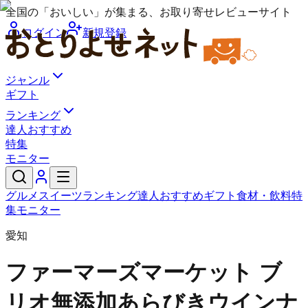
全国の「おいしい」が集まる、お取り寄せレビューサイト
ログイン
新規登録
ジャンル
ギフト
ランキング
達人おすすめ
特集
モニター
グルメ
スイーツ
ランキング
達人おすすめ
ギフト
食材・飲料
特
集
モニター
愛知
ファーマーズマーケット ブ
リオ
無添加あらびきウインナ