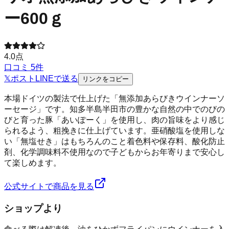
ー600ｇ
4.0
点
口コミ
5
件
𝕏
ポスト
LINE
で送る
リンクをコピー
本場ドイツの製法で仕上げた「無添加あらびきウインナーソ
ーセージ」です。知多半島半田市の豊かな自然の中でのびの
びと育った豚「あいぽーく」を使用し、肉の旨味をより感じ
られるよう、粗挽きに仕上げています。亜硝酸塩を使用しな
い「無塩せき」はもちろんのこと着色料や保存料、酸化防止
剤、化学調味料不使用なので子どもからお年寄りまで安心し
て楽しめます。
公式サイトで商品を見る
ショップより