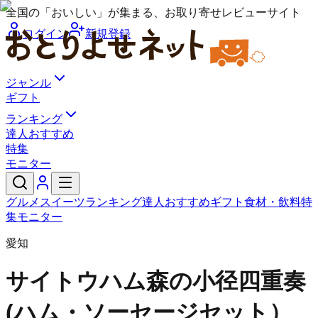
全国の「おいしい」が集まる、お取り寄せレビューサイト
ログイン
新規登録
ジャンル
ギフト
ランキング
達人おすすめ
特集
モニター
グルメ
スイーツ
ランキング
達人おすすめ
ギフト
食材・飲料
特
集
モニター
愛知
サイトウハム
森の小径四重奏
(ハム・ソーセージセット）