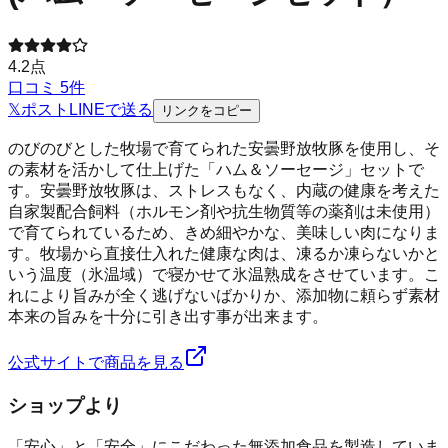
4.2
点
口コミ
5
件
𝕏
ポスト
LINE
で送る
リンクをコピー
のびのびとした牧場で育てられた安曇野放牧豚を使用し、そ
の素材を活かして仕上げた「ハム＆ソーセージ」セットで
す。安曇野放牧豚は、ストレスもなく、内蔵の健康を考えた
自家製配合飼料（ホルモン剤や抗生物質等の薬剤は未使用）
で育てられているため、きめ細やかな、美味しい肉になりま
す。牧場から直接仕入れた健康な肉は、凍るか凍らないかと
いう温度（氷温域）で寝かせて氷温熟成をさせています。こ
れにより旨みが全く逃げないばかりか、添加物に頼らず素材
本来の旨みを十分に引き出す事が出来ます。
公式サイトで商品を見る
ショップより
「安心」と「安全」にこだわった無添加食品を製造していま