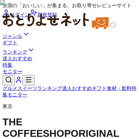
全国の「おいしい」が集まる、お取り寄せレビューサイト
ログイン
新規登録
ジャンル
ギフト
ランキング
達人おすすめ
特集
モニター
グルメ
スイーツ
ランキング
達人おすすめ
ギフト
食材・飲料
特
集
モニター
東京
THE
COFFEESHOP
ORIGINAL