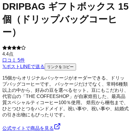
DRIPBAG ギフトボックス 15
個（ドリップバッグコーヒ
ー）
4.4
点
口コミ
5
件
𝕏
ポスト
LINE
で送る
リンクをコピー
15個からオリジナルパッケージがオーダーできる、ドリッ
プバッグコーヒーです。 パッケージだけでなく、常時6種類
以上の中から、好みの豆を選べるセット。豆にもこだわり、
代官山の「THE COFFEESHOP」が自家焙煎した、最高品
質スペシャルティコーヒー100％使用。 焙煎から梱包まで、
ひとつひとつをハンドメイド。祝い事や、祝い事や、結婚式
の引き出物にもぴったりです。
公式サイトで商品を見る