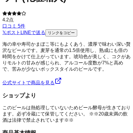
4.2
点
口コミ
5
件
𝕏
ポスト
LINE
で送る
リンクをコピー
海の幸や寿司かまぼこ等にもよくあう、濃厚で味わい深い贅
沢なビールです。麦芽を通常の1.5倍使用し、熟成にも倍の
時間をかけて仕上がっています。琥珀色が美しく、コクがあ
りモルトの甘みが感じられ、アルコール度数が7%と高め
で、苦みが少ないボックスタイルのビールです。
公式サイトで商品を見る
ショップより
このビールは熱処理していないためビール酵母が生きており
ます。必ず冷蔵にて保管してください。 ※※20歳未満の飲
酒は法律で禁止されています※※
商品基本情報