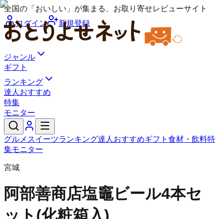
全国の「おいしい」が集まる、お取り寄せレビューサイト
ログイン
新規登録
ジャンル
ギフト
ランキング
達人おすすめ
特集
モニター
グルメ
スイーツ
ランキング
達人おすすめ
ギフト
食材・飲料
特
集
モニター
宮城
阿部善商店
塩竈ビール4本セ
ット(化粧箱入)