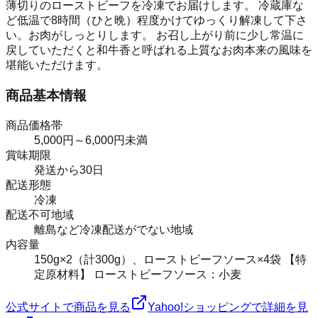
薄切りのローストビーフを冷凍でお届けします。 冷蔵庫な
ど低温で8時間（ひと晩）程度かけてゆっくり解凍して下さ
い。お肉がしっとりします。 お召し上がり前に少し常温に
戻していただくと和牛香と呼ばれる上質なお肉本来の風味を
堪能いただけます。
商品基本情報
商品価格帯
5,000円～6,000円未満
賞味期限
発送から30日
配送形態
冷凍
配送不可地域
離島など冷凍配送がでない地域
内容量
150g×2（計300g）、ローストビーフソース×4袋 【特
定原材料】 ローストビーフソース：小麦
公式サイトで商品を見る
Yahoo!ショッピングで詳細を見