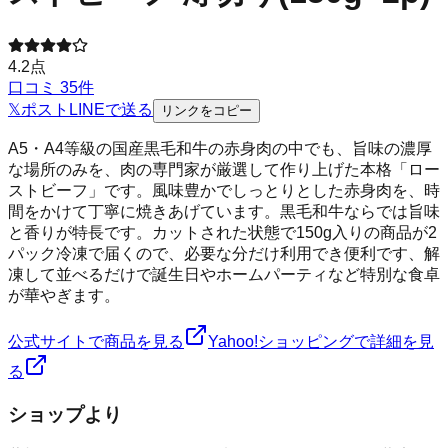
4.2
点
口コミ
35
件
𝕏
ポスト
LINE
で送る
リンクをコピー
A5・A4等級の国産黒毛和牛の赤身肉の中でも、旨味の濃厚
な場所のみを、肉の専門家が厳選して作り上げた本格「ロー
ストビーフ」です。風味豊かでしっとりとした赤身肉を、時
間をかけて丁寧に焼きあげています。黒毛和牛ならでは旨味
と香りが特長です。カットされた状態で150g入りの商品が2
パック冷凍で届くので、必要な分だけ利用でき便利です、解
凍して並べるだけで誕生日やホームパーティなど特別な食卓
が華やぎます。
公式サイトで商品を見る
Yahoo!ショッピングで詳細を見
る
ショップより