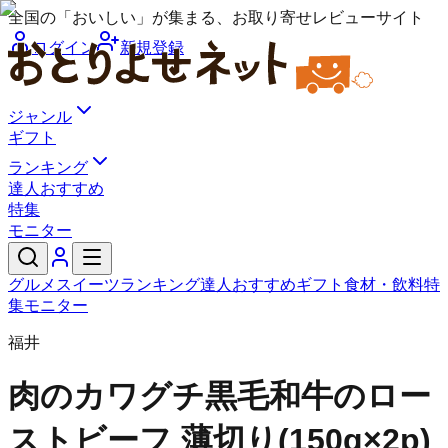
全国の「おいしい」が集まる、お取り寄せレビューサイト
ログイン
新規登録
ジャンル
ギフト
ランキング
達人おすすめ
特集
モニター
グルメ
スイーツ
ランキング
達人おすすめ
ギフト
食材・飲料
特
集
モニター
福井
肉のカワグチ
黒毛和牛のロー
ストビーフ 薄切り(150g×2p)