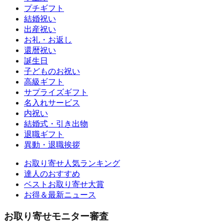
プチギフト
結婚祝い
出産祝い
お礼・お返し
還暦祝い
誕生日
子どものお祝い
高級ギフト
サプライズギフト
名入れサービス
内祝い
結婚式・引き出物
退職ギフト
異動・退職挨拶
お取り寄せ人気ランキング
達人のおすすめ
ベストお取り寄せ大賞
お得＆最新ニュース
お取り寄せモニター審査