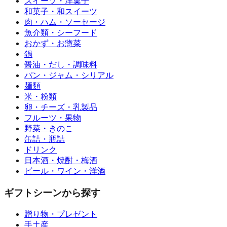
スイーツ・洋菓子
和菓子・和スイーツ
肉・ハム・ソーセージ
魚介類・シーフード
おかず・お惣菜
鍋
醤油・だし・調味料
パン・ジャム・シリアル
麺類
米・粉類
卵・チーズ・乳製品
フルーツ・果物
野菜・きのこ
缶詰・瓶詰
ドリンク
日本酒・焼酎・梅酒
ビール・ワイン・洋酒
ギフトシーンから探す
贈り物・プレゼント
手土産