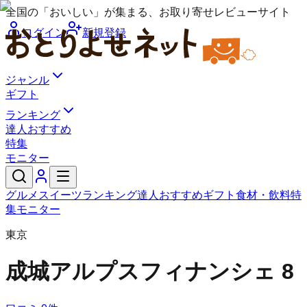
全国の「おいしい」が集まる、お取り寄せレビューサイト
ログイン
新規登録
ジャンル
ギフト
ランキング
達人おすすめ
特集
モニター
グルメ
スイーツ
ランキング
達人おすすめ
ギフト
食材・飲料
特
集
モニター
東京
成城アルプス
フィナンシェ 8