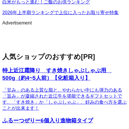
白米がもっと進む！ご飯のお供ランキング
2026年上半期ランキングで上位に入ったお取り寄せ特集
Advertisement
人気ショップのおすすめ
[PR]
特上近江霜降り すき焼きしゃぶしゃぶ用
500g（約4~5人前）【化粧箱入り】
「甘み」のある上質な脂と、やわらかい中にも弾力のある
「旨み」が凝縮された近江牛を堪能できるギフトセットで
す。「すき焼き」か「しゃぶしゃぶ」、好みの食べ方を選ぶ
ことが出来ます！
ふるーつぜりー6個入り進物箱タイプ