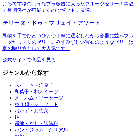
まるで本物のようなプラ容器に入ったフルーツゼリー！常温
で長期保存が可能ですのでギフトに最適。
テリーヌ・ドゥ・フリュイ・アソート
果物を手でひとつひとつ丁寧に選定しながら容器に並べフル
ーツたっぷりのゼリー。みずみずしい宝石のようなゼリーは
夏の贈り物として大人気です！
公式サイトで商品を見る
ジャンルから探す
スイーツ・洋菓子
和菓子・和スイーツ
肉・ハム・ソーセージ
魚介類・シーフード
おかず・お惣菜
鍋
醤油・だし・調味料
パン・ジャム・シリアル