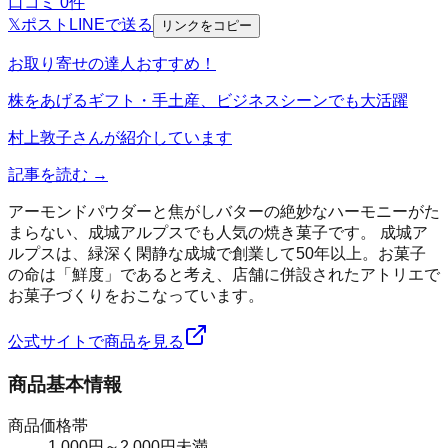
口コミ
0
件
𝕏
ポスト
LINE
で送る
リンクをコピー
お取り寄せの達人おすすめ！
株をあげるギフト・手土産、ビジネスシーンでも大活躍
村上敦子
さんが紹介しています
記事を読む →
アーモンドパウダーと焦がしバターの絶妙なハーモニーがた
まらない、成城アルプスでも人気の焼き菓子です。 成城ア
ルプスは、緑深く閑静な成城で創業して50年以上。お菓子
の命は「鮮度」であると考え、店舗に併設されたアトリエで
お菓子づくりをおこなっています。
公式サイトで商品を見る
商品基本情報
商品価格帯
1,000円～2,000円未満