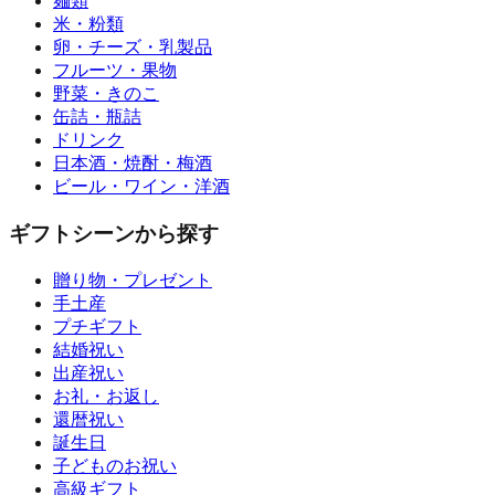
麺類
米・粉類
卵・チーズ・乳製品
フルーツ・果物
野菜・きのこ
缶詰・瓶詰
ドリンク
日本酒・焼酎・梅酒
ビール・ワイン・洋酒
ギフトシーンから探す
贈り物・プレゼント
手土産
プチギフト
結婚祝い
出産祝い
お礼・お返し
還暦祝い
誕生日
子どものお祝い
高級ギフト