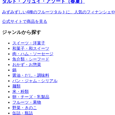
タルト・フリュイ・アソート（春夏）
みずみずしい4種のフルーツタルトに、人気のフィナンシェ
公式サイトで商品を見る
ジャンルから探す
スイーツ・洋菓子
和菓子・和スイーツ
肉・ハム・ソーセージ
魚介類・シーフード
おかず・お惣菜
鍋
醤油・だし・調味料
パン・ジャム・シリアル
麺類
米・粉類
卵・チーズ・乳製品
フルーツ・果物
野菜・きのこ
缶詰・瓶詰