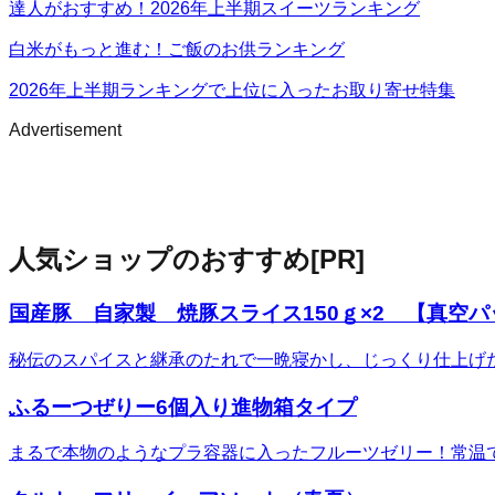
達人がおすすめ！2026年上半期スイーツランキング
白米がもっと進む！ご飯のお供ランキング
2026年上半期ランキングで上位に入ったお取り寄せ特集
Advertisement
人気ショップのおすすめ
[PR]
国産豚 自家製 焼豚スライス150ｇ×2 【真空
秘伝のスパイスと継承のたれで一晩寝かし、じっくり仕上げ
ふるーつぜりー6個入り進物箱タイプ
まるで本物のようなプラ容器に入ったフルーツゼリー！常温