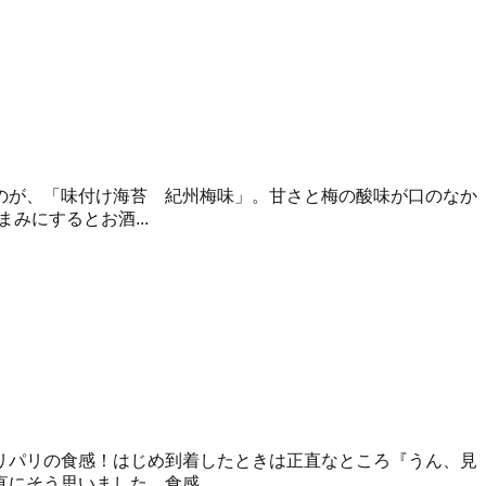
のが、「味付け海苔 紀州梅味」。甘さと梅の酸味が口のなか
みにするとお酒...
リパリの食感！はじめ到着したときは正直なところ『うん、見
そう思いました。食感...