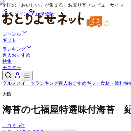
全国の「おいしい」が集まる、お取り寄せレビューサイト
ログイン
新規登録
ジャンル
ギフト
ランキング
達人おすすめ
特集
モニター
グルメ
スイーツ
ランキング
達人おすすめ
ギフト
食材・飲料
特
大阪
海苔の七福屋
特選味付海苔 
口コミ
5
件