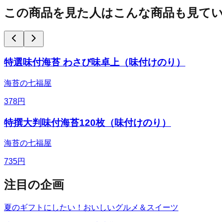
この商品を見た人はこんな商品も見て
特選味付海苔 わさび味卓上（味付けのり）
海苔の七福屋
378
円
特撰大判味付海苔120枚（味付けのり）
海苔の七福屋
735
円
注目の企画
夏のギフトにしたい！おいしいグルメ＆スイーツ