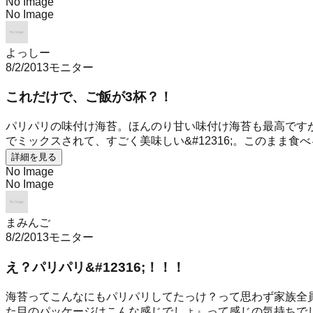
No Image
No Image
よっしー
8/2/2013
モニター
これだけで、ご飯が3杯？！
パリパリの味付け海苔。ほんのり甘い味付け海苔も最高です
でミックスされて、すごく美味しい&#12316;。このまま食
詳細を見る
No Image
No Image
まみんご
8/2/2013
モニター
え？パリパリ&#12316;！！！
海苔ってこんなにもパリパリしてたっけ？って思わず家族全
た目のパッケージはこんな感じでしょ』って感じの気持ちでし