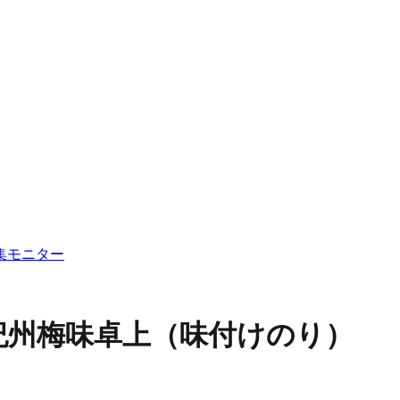
集
モニター
紀州梅味卓上（味付けのり）