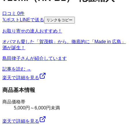
口コミ
0
件
𝕏
ポスト
LINE
で送る
リンクをコピー
お取り寄せの達人おすすめ！
オバマも愛した「賀茂鶴」から、徹底的に「Made in 広島」
酒が誕生！
島田律子
さんが紹介しています
記事を読む →
楽天で詳細を見る
商品基本情報
商品価格帯
5,000円～6,000円未満
楽天で詳細を見る