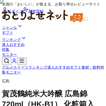
全国の「おいしい」が集まる、お取り寄せレビューサイト
ログイン
新規登録
ジャンル
ギフト
ランキング
達人おすすめ
特集
モニター
グルメ
スイーツ
ランキング
達人おすすめ
ギフト
食材・飲料
特
集
モニター
広島
賀茂鶴
純米大吟醸 広島錦
720ml（HK-B1） 化粧箱入