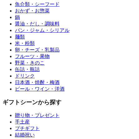
魚介類・シーフード
おかず・お惣菜
鍋
醤油・だし・調味料
パン・ジャム・シリアル
麺類
米・粉類
卵・チーズ・乳製品
フルーツ・果物
野菜・きのこ
缶詰・瓶詰
ドリンク
日本酒・焼酎・梅酒
ビール・ワイン・洋酒
ギフトシーンから探す
贈り物・プレゼント
手土産
プチギフト
結婚祝い