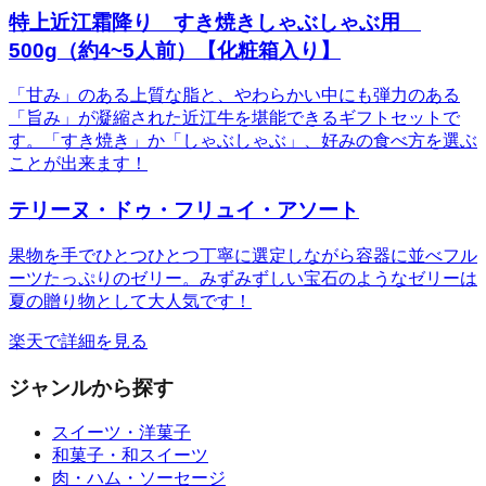
特上近江霜降り すき焼きしゃぶしゃぶ用
500g（約4~5人前）【化粧箱入り】
「甘み」のある上質な脂と、やわらかい中にも弾力のある
「旨み」が凝縮された近江牛を堪能できるギフトセットで
す。「すき焼き」か「しゃぶしゃぶ」、好みの食べ方を選ぶ
ことが出来ます！
テリーヌ・ドゥ・フリュイ・アソート
果物を手でひとつひとつ丁寧に選定しながら容器に並べフル
ーツたっぷりのゼリー。みずみずしい宝石のようなゼリーは
夏の贈り物として大人気です！
楽天で詳細を見る
ジャンルから探す
スイーツ・洋菓子
和菓子・和スイーツ
肉・ハム・ソーセージ