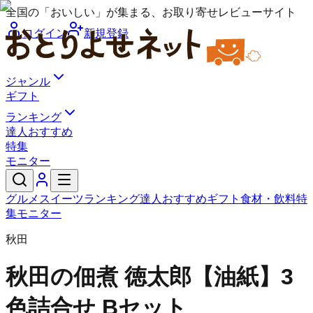
全国の「おいしい」が集まる、お取り寄せレビューサイト
ログイン
新規登録
ジャンル
ギフト
ランキング
達人おすすめ
特集
モニター
グルメ
スイーツ
ランキング
達人おすすめ
ギフト
食材・飲料
特
集
モニター
秋田
秋田の佃煮 徳太郎
【油紙】3
色詰合せ Bセット