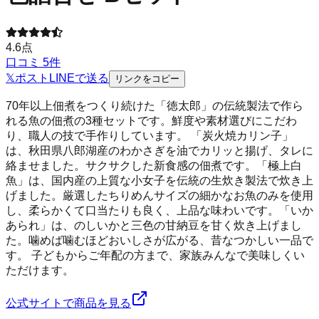
4.6
点
口コミ
5
件
𝕏
ポスト
LINE
で送る
リンクをコピー
70年以上佃煮をつくり続けた「徳太郎」の伝統製法で作ら
れる魚の佃煮の3種セットです。鮮度や素材選びにこだわ
り、職人の技で手作りしています。 「炭火焼カリン子」
は、秋田県八郎湖産のわかさぎを油でカリッと揚げ、タレに
絡ませました。サクサクした新食感の佃煮です。「極上白
魚」は、国内産の上質な小女子を伝統の生炊き製法で炊き上
げました。厳選したちりめんサイズの細かなお魚のみを使用
し、柔らかくて口当たりも良く、上品な味わいです。「いか
あられ」は、のしいかと三色の甘納豆を甘く炊き上げまし
た。噛めば噛むほどおいしさが広がる、昔なつかしい一品で
す。 子どもからご年配の方まで、家族みんなで美味しくい
ただけます。
公式サイトで商品を見る