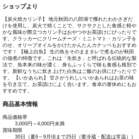
ショップより
【炭火焼カリン子】 地元秋田の八郎湖で獲れたわかさぎだ
けを使用し、炭火で焼くことで、サクサクとした食感と軽や
かな風味が際立つカリン子はおやつやお茶請けにぴったりで
す。クラッカーにクリームチーズ・ミニトマト・カリン子を
のせ、オリーブオイルをかけたかんたんカナッペもおすすめ
です！ 【極上白魚】 生の魚をそのままタレで煮るのが秋田
の佃煮の特徴です。これは「生炊き」と呼ばれる伝統的な製
法で、魚本来の味が濃く、身もふっくらで味も食感も格別で
す。新鮮なうちに炊き上げた白魚はご飯のお供にぴったりで
す。 【いかあられ】 甘さがうれしいいかあられはお茶の味
を引き立て、お茶請けによく合います。食卓の箸休めにもお
すすめです。
商品基本情報
商品価格帯
3,000円～4,000円未満
賞味期限
30日（夏6～9月頃まで25日（要冷蔵・配送は常温））