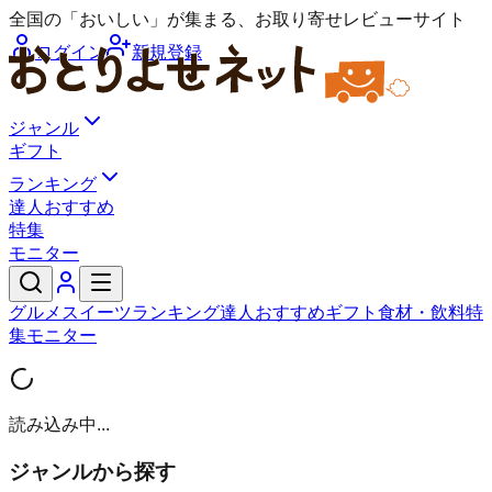
全国の「おいしい」が集まる、お取り寄せレビューサイト
ログイン
新規登録
ジャンル
ギフト
ランキング
達人おすすめ
特集
モニター
グルメ
スイーツ
ランキング
達人おすすめ
ギフト
食材・飲料
特
集
モニター
読み込み中...
ジャンルから探す