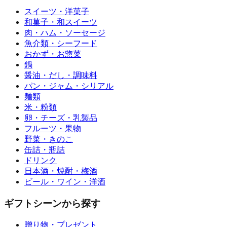
スイーツ・洋菓子
和菓子・和スイーツ
肉・ハム・ソーセージ
魚介類・シーフード
おかず・お惣菜
鍋
醤油・だし・調味料
パン・ジャム・シリアル
麺類
米・粉類
卵・チーズ・乳製品
フルーツ・果物
野菜・きのこ
缶詰・瓶詰
ドリンク
日本酒・焼酎・梅酒
ビール・ワイン・洋酒
ギフトシーンから探す
贈り物・プレゼント