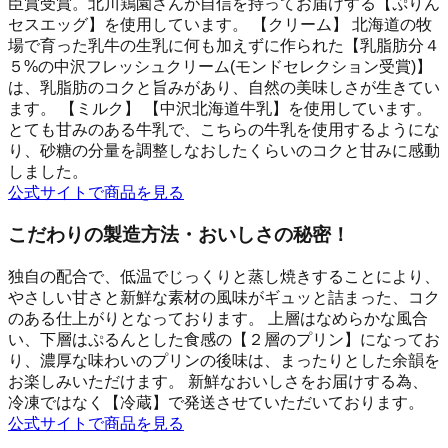
臣賞受賞。北川鶏園さんが自信を持ってお届けする【ぷりん
セスエッグ】を使用しています。 【クリーム】 北海道の牧
場で育った乳牛の生乳に何も加えずに作られた【乳脂肪分４
５%の中沢フレッシュクリーム(モンドセレクション受賞)】
は、乳脂肪のコクと旨みがあり、自然の美味しさが生きてい
ます。 【ミルク】 【中沢北海道牛乳】を使用しています。
とても甘みのある牛乳で、こちらの牛乳を使用するようにな
り、砂糖の分量を調整しなおしたくらいのコクと甘みに感動
しました。
公式サイトで商品を見る
こだわりの製造方法・おいしさの秘密！
独自の配合で、低温でじっくりと蒸し焼きすることにより、
やさしい甘さと新鮮な素材の風味がギュッと詰まった、コク
のある仕上がりとなっております。 上層はなめらかな風合
い、下層はぷるんとした食感の【２層のプリン】になってお
り、濃厚な味わいのプリンの後味は、まったりとした余韻を
お楽しみいただけます。 新鮮なおいしさをお届けする為、
冷凍ではなく【冷蔵】で発送させていただいております。
公式サイトで商品を見る