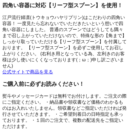
四角い容器に対応【リーフ型スプーン】を使用！
江戸流行婦凛(トウキョウハヤリプリン)はこだわりの四角い
容器！ 一度見たら忘れないでいただきたいという想いで四
角い容器にしました。 普通のスプーンではどうしても隅々
まで召し上がっていただけないので、特殊な形の【角まで】
しっかり取っていただける【リーフ型スプーン】を付属して
おります。 【リーフ型スプーン】を必ずご使用してお召し
上がりください。 (右利き用となっている為、左利きのお客
様は少し使いにくくなっております(；ω；)申し訳ございま
せん)
公式サイトで商品を見る
ご購入前に必ずお読みください！
熨斗やメッセージカードは無料でお付けします。ご注文の際
にご指定ください。 ・納品書や領収書など価格のわかるも
のはお入れいたしません。領収書などご指定いただければ発
行させていただきます。 ・ご希望到着日の日時指定も承っ
ております。 ・１回のご注文で、複数の配送先をご指定い
ただけます。