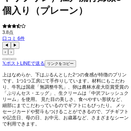
個入り（プレーン）
3.8
点
口コミ
6
件
◀
▶
‹
›
𝕏
ポスト
LINE
で送る
リンクをコピー
上はなめらか、下はぷるんとした2つの食感が特徴のプリン
です。1つ1つ工房にて手作りしています。材料にもこだわ
り、牛乳は国産「無調整牛乳」、卵は農林水産大臣賞受賞の
「ぷりんセス・エッグ」、生クリームは「中沢フレッシュク
リーム」を使用。 見た目の美しさ、食べやすい形状など、
細部にまでこだわっているのでギフトにもぴったり。 メッ
セージカードや熨斗もつけることができるので、プチギフト
や記念日、母の日、お中元、お歳暮など、さまざまなシーン
で利用できます。