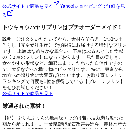
公式サイトで商品を見る
Yahoo!ショッピングで詳細を見
る
トウキョウハヤリプリンはプチオーダーメイド！
説明：ご注文をいただいてから、素材をそろえ、1つ1つ手
作りし【完全受注生産】でお客様にお届けする特別なプリン
です。 上層はなめらかな風合い、下層はぷるんとした食感
の【２層のプリン】になっております。 見た目の美しさ、
食べやすい形状など、細部にまでこだわった自信作ですの
で、大切な方への贈り物にピッタリです。 特に、東京から
地方への贈り物に大変喜ばれています。 お取り寄せプリン
ランキングで何度も1位を獲得している【プレーンプリン】
をぜひお試しください！
公式サイトで商品を見る
厳選された素材！
【卵】 ぷりんぷりんの最高級エッグは若い活力満ち溢れた
鶏から産まれます。千葉県鶏卵品質改善共進会、農林水産大