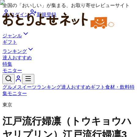
全国の「おいしい」が集まる、お取り寄せレビューサイト
ログイン
新規登録
ジャンル
ギフト
ランキング
達人おすすめ
特集
モニター
グルメ
スイーツ
ランキング
達人おすすめ
ギフト
食材・飲料
特
集
モニター
東京
江戸流行婦凛（トウキョウハ
ヤリプリン）
江戸流行婦凛3