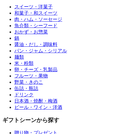
スイーツ・洋菓子
和菓子・和スイーツ
肉・ハム・ソーセージ
魚介類・シーフード
おかず・お惣菜
鍋
醤油・だし・調味料
パン・ジャム・シリアル
麺類
米・粉類
卵・チーズ・乳製品
フルーツ・果物
野菜・きのこ
缶詰・瓶詰
ドリンク
日本酒・焼酎・梅酒
ビール・ワイン・洋酒
ギフトシーンから探す
贈り物・プレゼント