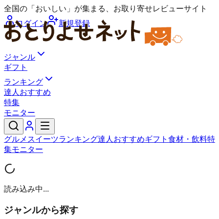
全国の「おいしい」が集まる、お取り寄せレビューサイト
ログイン
新規登録
ジャンル
ギフト
ランキング
達人おすすめ
特集
モニター
グルメ
スイーツ
ランキング
達人おすすめ
ギフト
食材・飲料
特
集
モニター
読み込み中...
ジャンルから探す