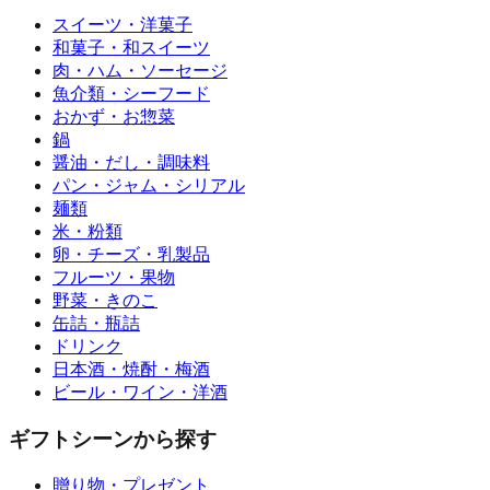
スイーツ・洋菓子
和菓子・和スイーツ
肉・ハム・ソーセージ
魚介類・シーフード
おかず・お惣菜
鍋
醤油・だし・調味料
パン・ジャム・シリアル
麺類
米・粉類
卵・チーズ・乳製品
フルーツ・果物
野菜・きのこ
缶詰・瓶詰
ドリンク
日本酒・焼酎・梅酒
ビール・ワイン・洋酒
ギフトシーンから探す
贈り物・プレゼント