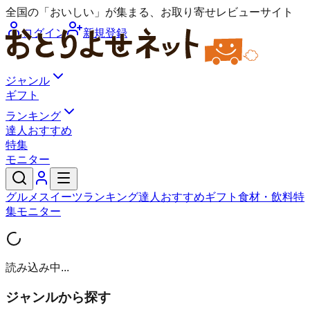
全国の「おいしい」が集まる、お取り寄せレビューサイト
ログイン
新規登録
ジャンル
ギフト
ランキング
達人おすすめ
特集
モニター
グルメ
スイーツ
ランキング
達人おすすめ
ギフト
食材・飲料
特
集
モニター
読み込み中...
ジャンルから探す