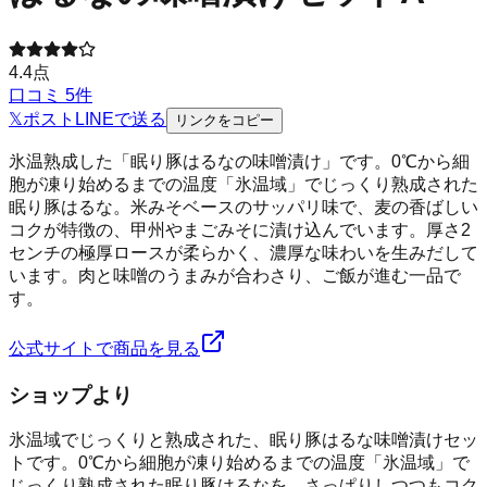
4.4
点
口コミ
5
件
𝕏
ポスト
LINE
で送る
リンクをコピー
氷温熟成した「眠り豚はるなの味噌漬け」です。0℃から細
胞が凍り始めるまでの温度「氷温域」でじっくり熟成された
眠り豚はるな。米みそベースのサッパリ味で、麦の香ばしい
コクが特徴の、甲州やまごみそに漬け込んでいます。厚さ2
センチの極厚ロースが柔らかく、濃厚な味わいを生みだして
います。肉と味噌のうまみが合わさり、ご飯が進む一品で
す。
公式サイトで商品を見る
ショップより
氷温域でじっくりと熟成された、眠り豚はるな味噌漬けセッ
トです。0℃から細胞が凍り始めるまでの温度「氷温域」で
じっくり熟成された眠り豚はるなを、さっぱりしつつもコク