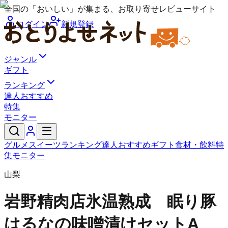
全国の「おいしい」が集まる、お取り寄せレビューサイト
ログイン
新規登録
ジャンル
ギフト
ランキング
達人おすすめ
特集
モニター
グルメ
スイーツ
ランキング
達人おすすめ
ギフト
食材・飲料
特
集
モニター
山梨
岩野精肉店
氷温熟成 眠り豚
はるなの味噌漬けセットA