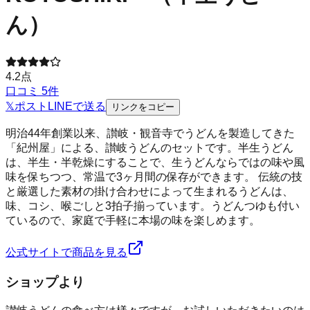
ん）
4.2
点
口コミ
5
件
𝕏
ポスト
LINE
で送る
リンクをコピー
明治44年創業以来、讃岐・観音寺でうどんを製造してきた
「紀州屋」による、讃岐うどんのセットです。半生うどん
は、半生・半乾燥にすることで、生うどんならではの味や風
味を保ちつつ、常温で3ヶ月間の保存ができます。 伝統の技
と厳選した素材の掛け合わせによって生まれるうどんは、
味、コシ、喉ごしと3拍子揃っています。うどんつゆも付い
ているので、家庭で手軽に本場の味を楽しめます。
公式サイトで商品を見る
ショップより