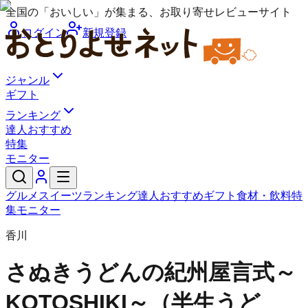
全国の「おいしい」が集まる、お取り寄せレビューサイト
ログイン
新規登録
ジャンル
ギフト
ランキング
達人おすすめ
特集
モニター
グルメ
スイーツ
ランキング
達人おすすめ
ギフト
食材・飲料
特
集
モニター
香川
さぬきうどんの紀州屋
言式～
KOTOSHIKI～（半生うど