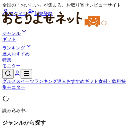
全国の「おいしい」が集まる、お取り寄せレビューサイト
ログイン
新規登録
ジャンル
ギフト
ランキング
達人おすすめ
特集
モニター
グルメ
スイーツ
ランキング
達人おすすめ
ギフト
食材・飲料
特
集
モニター
読み込み中...
ジャンルから探す