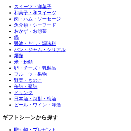
スイーツ・洋菓子
和菓子・和スイーツ
肉・ハム・ソーセージ
魚介類・シーフード
おかず・お惣菜
鍋
醤油・だし・調味料
パン・ジャム・シリアル
麺類
米・粉類
卵・チーズ・乳製品
フルーツ・果物
野菜・きのこ
缶詰・瓶詰
ドリンク
日本酒・焼酎・梅酒
ビール・ワイン・洋酒
ギフトシーンから探す
贈り物・プレゼント