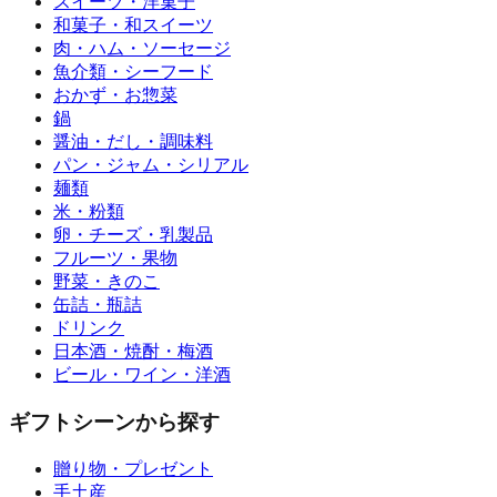
スイーツ・洋菓子
和菓子・和スイーツ
肉・ハム・ソーセージ
魚介類・シーフード
おかず・お惣菜
鍋
醤油・だし・調味料
パン・ジャム・シリアル
麺類
米・粉類
卵・チーズ・乳製品
フルーツ・果物
野菜・きのこ
缶詰・瓶詰
ドリンク
日本酒・焼酎・梅酒
ビール・ワイン・洋酒
ギフトシーンから探す
贈り物・プレゼント
手土産