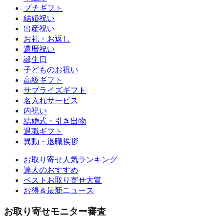
プチギフト
結婚祝い
出産祝い
お礼・お返し
還暦祝い
誕生日
子どものお祝い
高級ギフト
サプライズギフト
名入れサービス
内祝い
結婚式・引き出物
退職ギフト
異動・退職挨拶
お取り寄せ人気ランキング
達人のおすすめ
ベストお取り寄せ大賞
お得＆最新ニュース
お取り寄せモニター審査