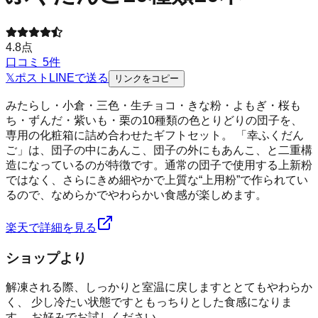
4.8
点
口コミ
5
件
𝕏
ポスト
LINE
で送る
リンクをコピー
みたらし・小倉・三色・生チョコ・きな粉・よもぎ・桜も
ち・ずんだ・紫いも・栗の10種類の色とりどりの団子を、
専用の化粧箱に詰め合わせたギフトセット。 「幸ふくだん
ご」は、団子の中にあんこ、団子の外にもあんこ、と二重構
造になっているのが特徴です。通常の団子で使用する上新粉
ではなく、さらにきめ細やかで上質な“上用粉”で作られてい
るので、なめらかでやわらかい食感が楽しめます。
楽天で詳細を見る
ショップより
解凍される際、しっかりと室温に戻しますととてもやわらか
く、 少し冷たい状態ですともっちりとした食感になりま
す。 お好みでお試しください。