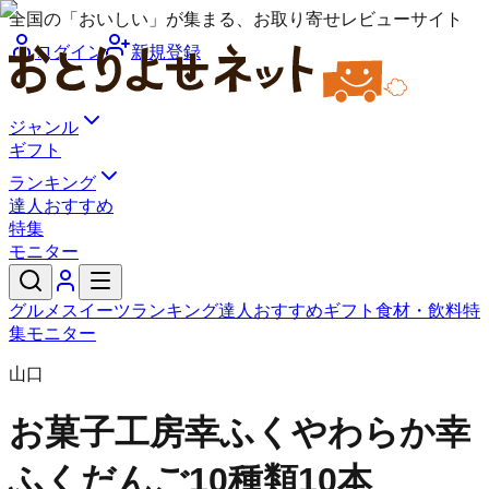
全国の「おいしい」が集まる、お取り寄せレビューサイト
ログイン
新規登録
ジャンル
ギフト
ランキング
達人おすすめ
特集
モニター
グルメ
スイーツ
ランキング
達人おすすめ
ギフト
食材・飲料
特
集
モニター
山口
お菓子工房幸ふく
やわらか幸
ふくだんご10種類10本