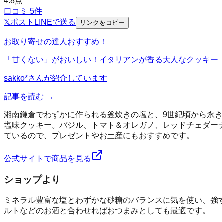
4.8
点
口コミ
5
件
𝕏
ポスト
LINE
で送る
リンクをコピー
お取り寄せの達人おすすめ！
「甘くない」がおいしい！イタリアンが香る大人なクッキー
sakko*
さんが紹介しています
記事を読む →
湘南鎌倉でわずかに作られる釜炊きの塩と、9世紀頃から永
塩味クッキー。バジル、トマト＆オレガノ、レッドチェダー
ているので、プレゼントやお土産にもおすすめです。
公式サイトで商品を見る
ショップより
ミネラル豊富な塩とわずかな砂糖のバランスに気を使い、強
ルトなどのお酒と合わせればおつまみとしても最適です。