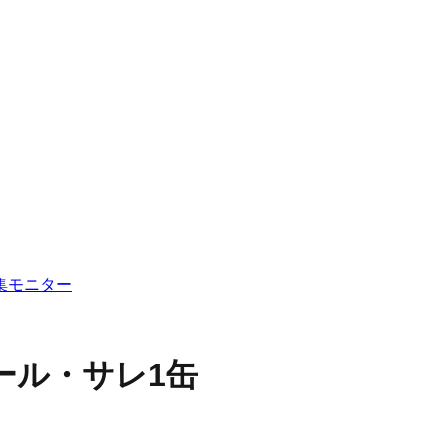
集
モニター
ール・サレ1缶