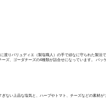
きに渡りパリュディエ（製塩職人）の手で頑なに守られた製法
チーズ、ゴーダチーズの4種類が詰合せになっています。 パッ
すぎない上品な塩気と、ハーブやトマト、チーズなどの素材が