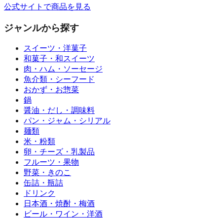
公式サイトで商品を見る
ジャンルから探す
スイーツ・洋菓子
和菓子・和スイーツ
肉・ハム・ソーセージ
魚介類・シーフード
おかず・お惣菜
鍋
醤油・だし・調味料
パン・ジャム・シリアル
麺類
米・粉類
卵・チーズ・乳製品
フルーツ・果物
野菜・きのこ
缶詰・瓶詰
ドリンク
日本酒・焼酎・梅酒
ビール・ワイン・洋酒