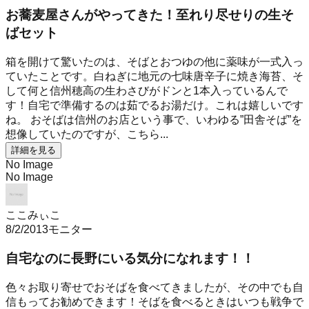
お蕎麦屋さんがやってきた！至れり尽せりの生そ
ばセット
箱を開けて驚いたのは、そばとおつゆの他に薬味が一式入っ
ていたことです。白ねぎに地元の七味唐辛子に焼き海苔、そ
して何と信州穂高の生わさびがドンと1本入っているんで
す！自宅で準備するのは茹でるお湯だけ。これは嬉しいです
ね。 おそばは信州のお店という事で、いわゆる”田舎そば”を
想像していたのですが、こちら...
詳細を見る
No Image
No Image
ここみぃこ
8/2/2013
モニター
自宅なのに長野にいる気分になれます！！
色々お取り寄せでおそばを食べてきましたが、その中でも自
信もってお勧めできます！そばを食べるときはいつも戦争で