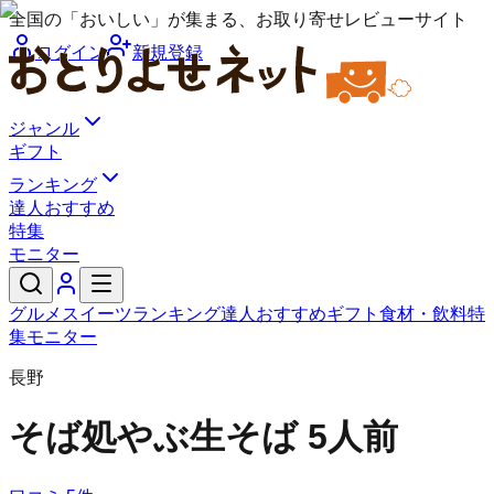
全国の「おいしい」が集まる、お取り寄せレビューサイト
ログイン
新規登録
ジャンル
ギフト
ランキング
達人おすすめ
特集
モニター
グルメ
スイーツ
ランキング
達人おすすめ
ギフト
食材・飲料
特
集
モニター
長野
そば処やぶ
生そば 5人前