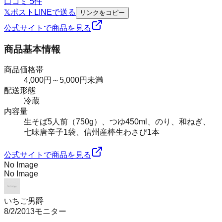
口コミ
5
件
𝕏
ポスト
LINE
で送る
リンクをコピー
公式サイトで商品を見る
商品基本情報
商品価格帯
4,000円～5,000円未満
配送形態
冷蔵
内容量
生そば5人前（750g）、つゆ450ml、のり、和ねぎ、
七味唐辛子1袋、信州産棒生わさび1本
公式サイトで商品を見る
No Image
No Image
いちご男爵
8/2/2013
モニター