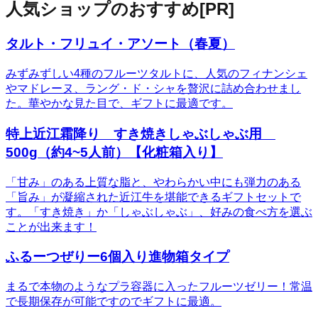
人気ショップのおすすめ
[PR]
タルト・フリュイ・アソート（春夏）
みずみずしい4種のフルーツタルトに、人気のフィナンシェ
やマドレーヌ、ラング・ド・シャを贅沢に詰め合わせまし
た。華やかな見た目で、ギフトに最適です。
特上近江霜降り すき焼きしゃぶしゃぶ用
500g（約4~5人前）【化粧箱入り】
「甘み」のある上質な脂と、やわらかい中にも弾力のある
「旨み」が凝縮された近江牛を堪能できるギフトセットで
す。「すき焼き」か「しゃぶしゃぶ」、好みの食べ方を選ぶ
ことが出来ます！
ふるーつぜりー6個入り進物箱タイプ
まるで本物のようなプラ容器に入ったフルーツゼリー！常温
で長期保存が可能ですのでギフトに最適。