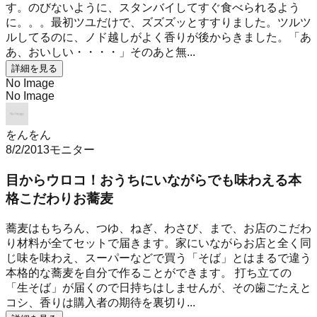
す。のびないように、スタンバイしてすぐ食べられるよう
に。。。最初ツユだけで、ズズズッとすすりました。ツルツ
ルしてるのに、ノド越しがよく香りが後からきました。「あ
あ、おいしい・・・・」そのあと無...
詳細を見る
No Image
No Image
をんをん
8/2/2013
モニター
目からウロコ！おうちにいながらでも味わえる本
格こだわりお蕎麦
蕎麦はもちろん、つゆ、ねぎ、わさび、まで、お店のこだわ
り材料が全てセットで届きます。家にいながらお店と全く同
じ味を味わえ、スーパーなどで買う「そば」とはまるで違う
本格的な蕎麦を自分で作ることができます。 打ち立ての
「生そば」が届くので日持ちはしませんが、その歯ごたえと
コシ、香りは購入者の期待を裏切り...