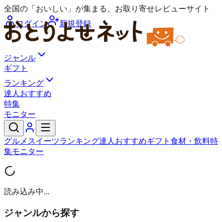
全国の「おいしい」が集まる、お取り寄せレビューサイト
ログイン
新規登録
ジャンル
ギフト
ランキング
達人おすすめ
特集
モニター
グルメ
スイーツ
ランキング
達人おすすめ
ギフト
食材・飲料
特
集
モニター
読み込み中...
ジャンルから探す