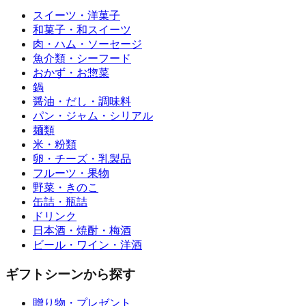
スイーツ・洋菓子
和菓子・和スイーツ
肉・ハム・ソーセージ
魚介類・シーフード
おかず・お惣菜
鍋
醤油・だし・調味料
パン・ジャム・シリアル
麺類
米・粉類
卵・チーズ・乳製品
フルーツ・果物
野菜・きのこ
缶詰・瓶詰
ドリンク
日本酒・焼酎・梅酒
ビール・ワイン・洋酒
ギフトシーンから探す
贈り物・プレゼント