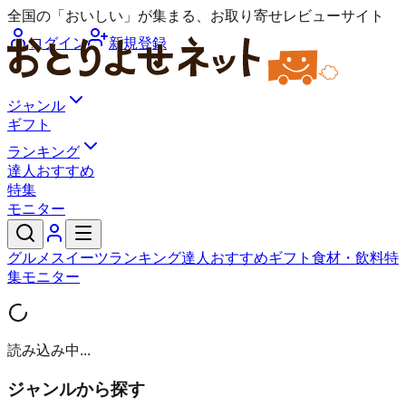
全国の「おいしい」が集まる、お取り寄せレビューサイト
ログイン
新規登録
ジャンル
ギフト
ランキング
達人おすすめ
特集
モニター
グルメ
スイーツ
ランキング
達人おすすめ
ギフト
食材・飲料
特
集
モニター
読み込み中...
ジャンルから探す