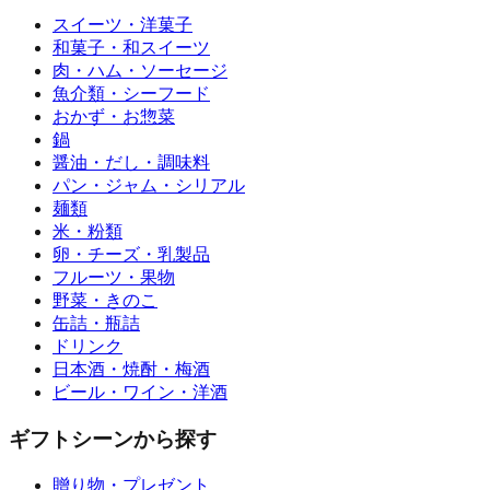
スイーツ・洋菓子
和菓子・和スイーツ
肉・ハム・ソーセージ
魚介類・シーフード
おかず・お惣菜
鍋
醤油・だし・調味料
パン・ジャム・シリアル
麺類
米・粉類
卵・チーズ・乳製品
フルーツ・果物
野菜・きのこ
缶詰・瓶詰
ドリンク
日本酒・焼酎・梅酒
ビール・ワイン・洋酒
ギフトシーンから探す
贈り物・プレゼント