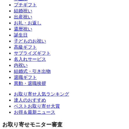
プチギフト
結婚祝い
出産祝い
お礼・お返し
還暦祝い
誕生日
子どものお祝い
高級ギフト
サプライズギフト
名入れサービス
内祝い
結婚式・引き出物
退職ギフト
異動・退職挨拶
お取り寄せ人気ランキング
達人のおすすめ
ベストお取り寄せ大賞
お得＆最新ニュース
お取り寄せモニター審査