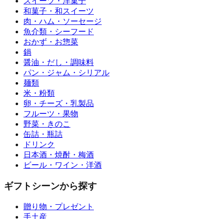
スイーツ・洋菓子
和菓子・和スイーツ
肉・ハム・ソーセージ
魚介類・シーフード
おかず・お惣菜
鍋
醤油・だし・調味料
パン・ジャム・シリアル
麺類
米・粉類
卵・チーズ・乳製品
フルーツ・果物
野菜・きのこ
缶詰・瓶詰
ドリンク
日本酒・焼酎・梅酒
ビール・ワイン・洋酒
ギフトシーンから探す
贈り物・プレゼント
手土産