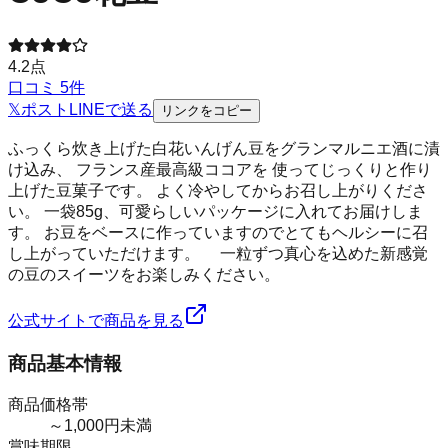
4.2
点
口コミ
5
件
𝕏
ポスト
LINE
で送る
リンクをコピー
ふっくら炊き上げた白花いんげん豆をグランマルニエ酒に漬
け込み、 フランス産最高級ココアを 使ってじっくりと作り
上げた豆菓子です。 よく冷やしてからお召し上がりくださ
い。 一袋85g、可愛らしいパッケージに入れてお届けしま
す。 お豆をベースに作っていますのでとてもヘルシーに召
し上がっていただけます。 一粒ずつ真心を込めた新感覚
の豆のスイーツをお楽しみください。
公式サイトで商品を見る
商品基本情報
商品価格帯
～1,000円未満
賞味期限