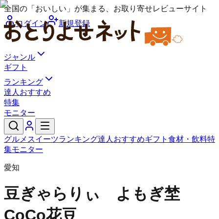
全国の「おいしい」が集まる、お取り寄せレビューサイト
ログイン
新規登録
ジャンル
ギフト
ランキング
達人おすすめ
特集
モニター
グルメ
スイーツ
ランキング
達人おすすめ
ギフト
食材・飲料
特
集
モニター
愛知
豆ぎゃらりぃ よもぎ埜
CoCo花豆