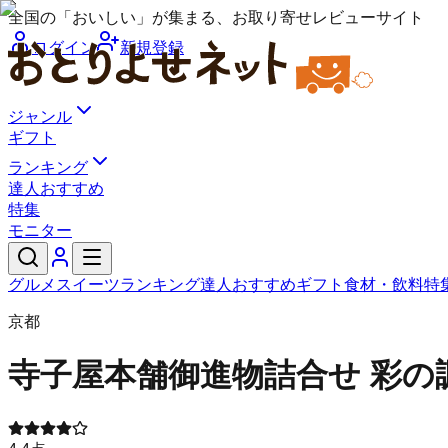
全国の「おいしい」が集まる、お取り寄せレビューサイト
ログイン
新規登録
ジャンル
ギフト
ランキング
達人おすすめ
特集
モニター
グルメ
スイーツ
ランキング
達人おすすめ
ギフト
食材・飲料
特
京都
寺子屋本舗
御進物詰合せ 彩