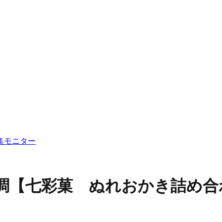
集
モニター
の調【七彩菓 ぬれおかき詰め合