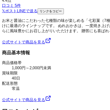
4.4
点
口コミ
5
件
𝕏
ポスト
LINE
で送る
リンクをコピー
お米と醤油にこだわった七種類の味が楽しめる「七彩菓（7種7
けに最適のラインナップです。 ぬれおかきは、一度焼き上げ
らに風味豊かにお召し上がりいただけます。 贈答にも喜ば
公式サイトで商品を見る
商品基本情報
商品価格帯
1,000円～2,000円未満
賞味期限
40日
配送形態
常温
公式サイトで商品を見る