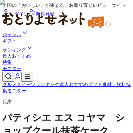
全国の「おいしい」が集まる、お取り寄せレビューサイト
ログイン
新規登録
ジャンル
ギフト
ランキング
達人おすすめ
特集
モニター
グルメ
スイーツ
ランキング
達人おすすめ
ギフト
食材・飲料
特
集
モニター
兵庫
パティシエ エス コヤマ シ
ョップ
クール抹茶ケーク