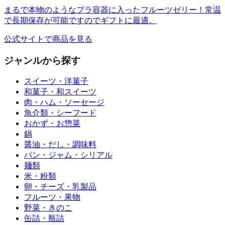
まるで本物のようなプラ容器に入ったフルーツゼリー！常温
で長期保存が可能ですのでギフトに最適。
公式サイトで商品を見る
ジャンルから探す
スイーツ・洋菓子
和菓子・和スイーツ
肉・ハム・ソーセージ
魚介類・シーフード
おかず・お惣菜
鍋
醤油・だし・調味料
パン・ジャム・シリアル
麺類
米・粉類
卵・チーズ・乳製品
フルーツ・果物
野菜・きのこ
缶詰・瓶詰