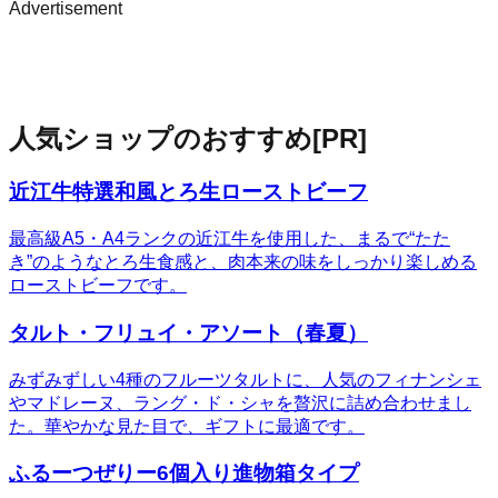
Advertisement
人気ショップのおすすめ
[PR]
近江牛特選和風とろ生ローストビーフ
最高級A5・A4ランクの近江牛を使用した、まるで“たた
き”のようなとろ生食感と、肉本来の味をしっかり楽しめる
ローストビーフです。
タルト・フリュイ・アソート（春夏）
みずみずしい4種のフルーツタルトに、人気のフィナンシェ
やマドレーヌ、ラング・ド・シャを贅沢に詰め合わせまし
た。華やかな見た目で、ギフトに最適です。
ふるーつぜりー6個入り進物箱タイプ