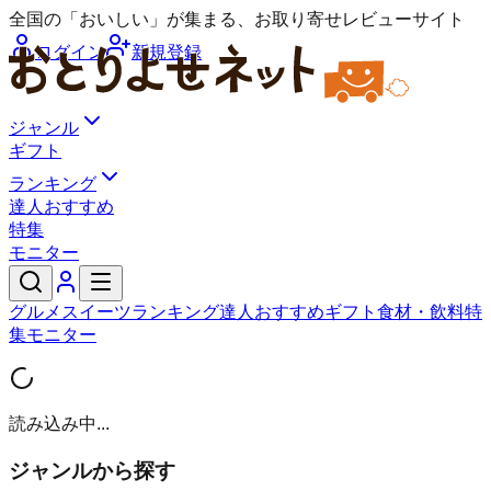
全国の「おいしい」が集まる、お取り寄せレビューサイト
ログイン
新規登録
ジャンル
ギフト
ランキング
達人おすすめ
特集
モニター
グルメ
スイーツ
ランキング
達人おすすめ
ギフト
食材・飲料
特
集
モニター
読み込み中...
ジャンルから探す