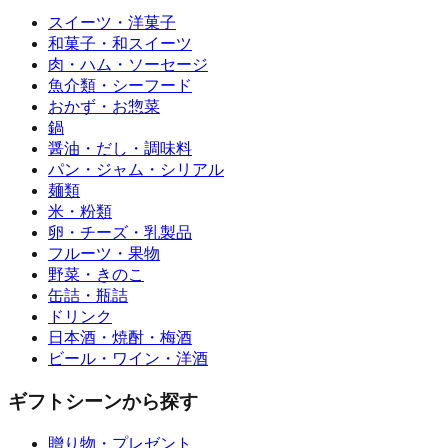
スイーツ・洋菓子
和菓子・和スイーツ
肉・ハム・ソーセージ
魚介類・シーフード
おかず・お惣菜
鍋
醤油・だし・調味料
パン・ジャム・シリアル
麺類
米・粉類
卵・チーズ・乳製品
フルーツ・果物
野菜・きのこ
缶詰・瓶詰
ドリンク
日本酒・焼酎・梅酒
ビール・ワイン・洋酒
ギフトシーンから探す
贈り物・プレゼント