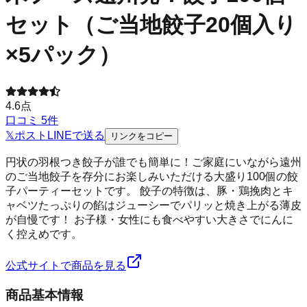
セット（ご当地餃子20個入り
×5パック）
4.6
点
口コミ
5
件
𝕏
ポスト
LINE
で送る
リンクをコピー
円状の羽根つき餃子が誰でも簡単に！ご家庭にいながら遠州
のご当地餃子を存分にお楽しみいただける大盛り100個の餃
子パーティーセットです。 餃子の特徴は、豚・鶏挽肉とキ
ャベツたっぷりの餡はジューシーでパリッと焼き上がる薄皮
が自慢です！ お子様・女性にも食べやすい大きさでにんに
く控えめです。
公式サイトで商品を見る
商品基本情報