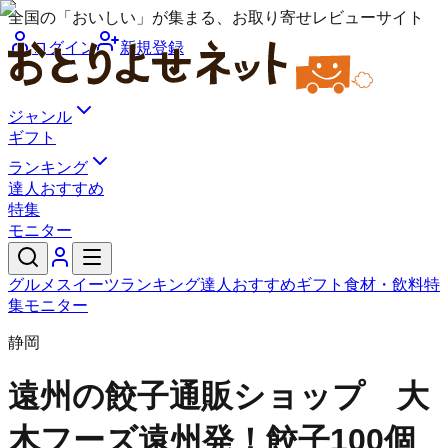
全国の「おいしい」が集まる、お取り寄せレビューサイト
ログイン
新規登録
ジャンル
ギフト
ランキング
達人おすすめ
特集
モニター
グルメ
スイーツ
ランキング
達人おすすめ
ギフト
食材・飲料
特
集
モニター
静岡
遠州の餃子通販ショップ 大
木フーズ
遠州発！餃子100個