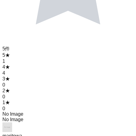
5
件
5
★
1
4
★
4
3
★
0
2
★
0
1
★
0
No Image
No Image
maritowa