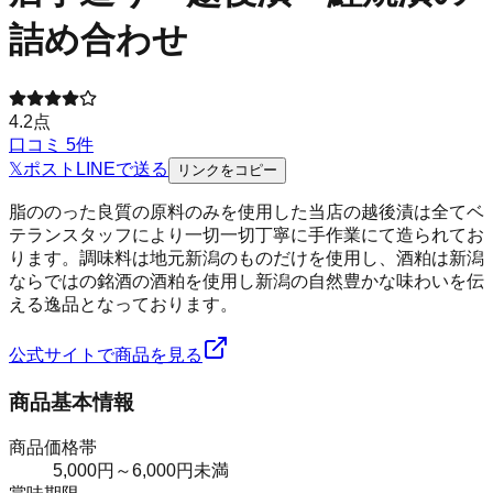
詰め合わせ
4.2
点
口コミ
5
件
𝕏
ポスト
LINE
で送る
リンクをコピー
脂ののった良質の原料のみを使用した当店の越後漬は全てベ
テランスタッフにより一切一切丁寧に手作業にて造られてお
ります。調味料は地元新潟のものだけを使用し、酒粕は新潟
ならではの銘酒の酒粕を使用し新潟の自然豊かな味わいを伝
える逸品となっております。
公式サイトで商品を見る
商品基本情報
商品価格帯
5,000円～6,000円未満