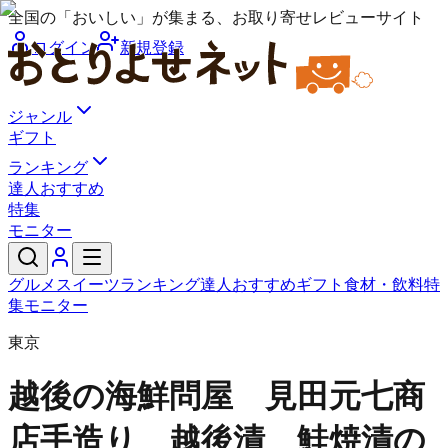
全国の「おいしい」が集まる、お取り寄せレビューサイト
ログイン
新規登録
ジャンル
ギフト
ランキング
達人おすすめ
特集
モニター
グルメ
スイーツ
ランキング
達人おすすめ
ギフト
食材・飲料
特
集
モニター
東京
越後の海鮮問屋 見田元七商
店
手造り 越後漬 鮭焼漬の