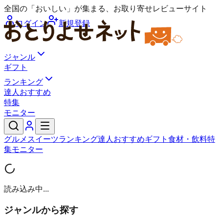
全国の「おいしい」が集まる、お取り寄せレビューサイト
ログイン
新規登録
ジャンル
ギフト
ランキング
達人おすすめ
特集
モニター
グルメ
スイーツ
ランキング
達人おすすめ
ギフト
食材・飲料
特
集
モニター
読み込み中...
ジャンルから探す