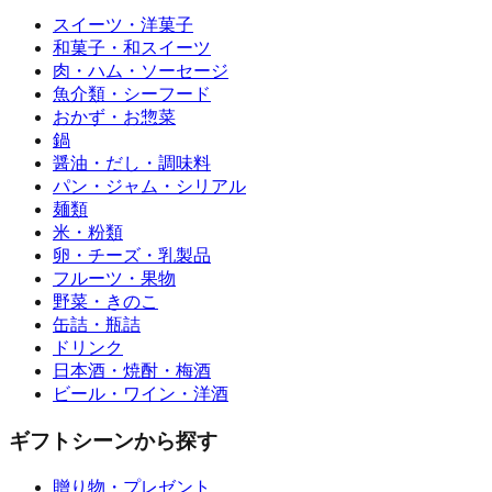
スイーツ・洋菓子
和菓子・和スイーツ
肉・ハム・ソーセージ
魚介類・シーフード
おかず・お惣菜
鍋
醤油・だし・調味料
パン・ジャム・シリアル
麺類
米・粉類
卵・チーズ・乳製品
フルーツ・果物
野菜・きのこ
缶詰・瓶詰
ドリンク
日本酒・焼酎・梅酒
ビール・ワイン・洋酒
ギフトシーンから探す
贈り物・プレゼント