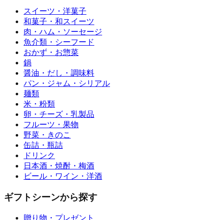
スイーツ・洋菓子
和菓子・和スイーツ
肉・ハム・ソーセージ
魚介類・シーフード
おかず・お惣菜
鍋
醤油・だし・調味料
パン・ジャム・シリアル
麺類
米・粉類
卵・チーズ・乳製品
フルーツ・果物
野菜・きのこ
缶詰・瓶詰
ドリンク
日本酒・焼酎・梅酒
ビール・ワイン・洋酒
ギフトシーンから探す
贈り物・プレゼント