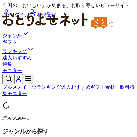
全国の「おいしい」が集まる、お取り寄せレビューサイト
ログイン
新規登録
ジャンル
ギフト
ランキング
達人おすすめ
特集
モニター
グルメ
スイーツ
ランキング
達人おすすめ
ギフト
食材・飲料
特
集
モニター
読み込み中...
ジャンルから探す